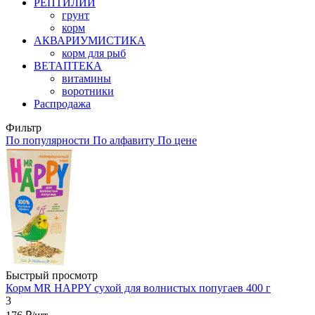
РЕПТИЛИИ
грунт
корм
АКВАРИУМИСТИКА
корм для рыб
ВЕТАПТЕКА
витамины
воротники
Распродажа
Фильтр
По популярности
По алфавиту
По цене
Быстрый просмотр
Корм MR HAPPY сухой для волнистых попугаев 400 г
3