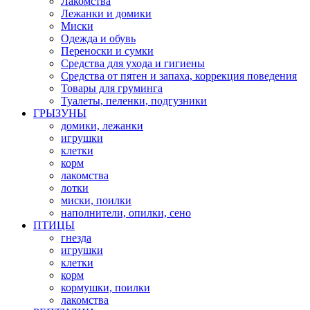
Лакомства
Лежанки и домики
Миски
Одежда и обувь
Переноски и сумки
Средства для ухода и гигиены
Средства от пятен и запаха, коррекция поведения
Товары для груминга
Туалеты, пеленки, подгузники
ГРЫЗУНЫ
домики, лежанки
игрушки
клетки
корм
лакомства
лотки
миски, поилки
наполнители, опилки, сено
ПТИЦЫ
гнезда
игрушки
клетки
корм
кормушки, поилки
лакомства