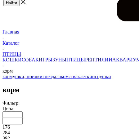
Главная
-
Каталог
-
ПТИЦЫ
КОШКИ
СОБАКИ
ГРЫЗУНЫ
ПТИЦЫ
РЕПТИЛИИ
АКВАРИУ
-
корм
кормушки, поилки
гнезда
лакомства
клетки
игрушки
корм
Фильтр:
Цена
176
284
392