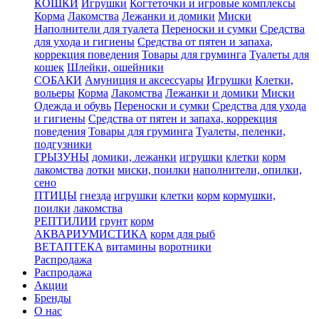
КОШКИ
Игрушки
Когтеточки и игровые комплексы
Корма
Лакомства
Лежанки и домики
Миски
Наполнители для туалета
Переноски и сумки
Средства
для ухода и гигиены
Средства от пятен и запаха,
коррекция поведения
Товары для груминга
Туалеты для
кошек
Шлейки, ошейники
СОБАКИ
Амуниция и аксессуары
Игрушки
Клетки,
вольеры
Корма
Лакомства
Лежанки и домики
Миски
Одежда и обувь
Переноски и сумки
Средства для ухода
и гигиены
Средства от пятен и запаха, коррекция
поведения
Товары для груминга
Туалеты, пеленки,
подгузники
ГРЫЗУНЫ
домики, лежанки
игрушки
клетки
корм
лакомства
лотки
миски, поилки
наполнители, опилки,
сено
ПТИЦЫ
гнезда
игрушки
клетки
корм
кормушки,
поилки
лакомства
РЕПТИЛИИ
грунт
корм
АКВАРИУМИСТИКА
корм для рыб
ВЕТАПТЕКА
витамины
воротники
Распродажа
Распродажа
Акции
Бренды
О нас