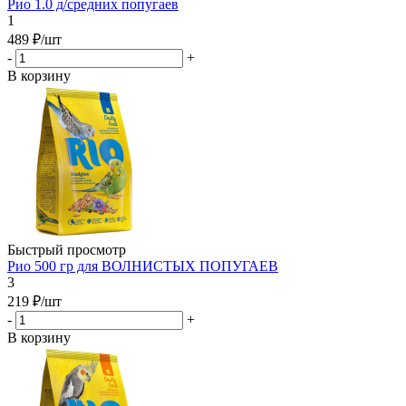
Рио 1.0 д/средних попугаев
1
489
₽
/шт
-
+
В корзину
Быстрый просмотр
Рио 500 гр для ВОЛНИСТЫХ ПОПУГАЕВ
3
219
₽
/шт
-
+
В корзину