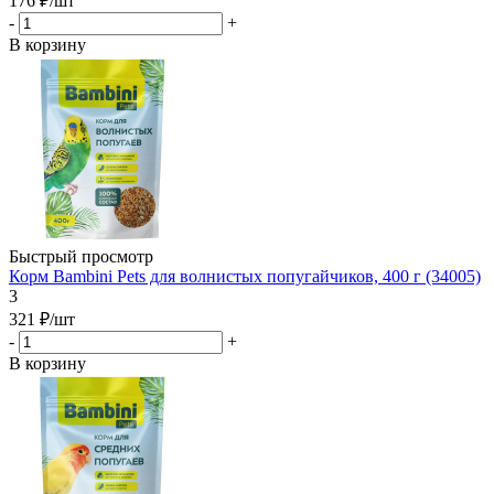
176
₽
/шт
-
+
В корзину
Быстрый просмотр
Корм Bambini Pets для волнистых попугайчиков, 400 г (34005)
3
321
₽
/шт
-
+
В корзину