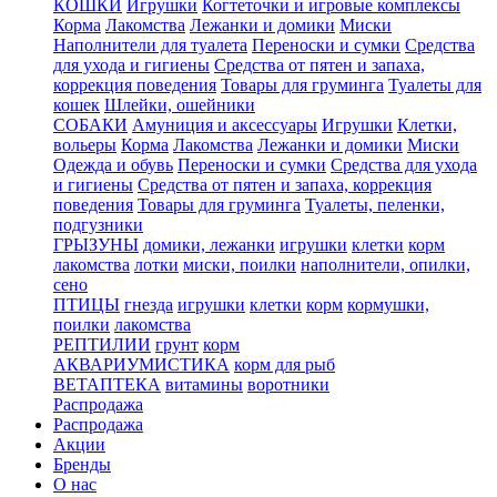
КОШКИ
Игрушки
Когтеточки и игровые комплексы
Корма
Лакомства
Лежанки и домики
Миски
Наполнители для туалета
Переноски и сумки
Средства
для ухода и гигиены
Средства от пятен и запаха,
коррекция поведения
Товары для груминга
Туалеты для
кошек
Шлейки, ошейники
СОБАКИ
Амуниция и аксессуары
Игрушки
Клетки,
вольеры
Корма
Лакомства
Лежанки и домики
Миски
Одежда и обувь
Переноски и сумки
Средства для ухода
и гигиены
Средства от пятен и запаха, коррекция
поведения
Товары для груминга
Туалеты, пеленки,
подгузники
ГРЫЗУНЫ
домики, лежанки
игрушки
клетки
корм
лакомства
лотки
миски, поилки
наполнители, опилки,
сено
ПТИЦЫ
гнезда
игрушки
клетки
корм
кормушки,
поилки
лакомства
РЕПТИЛИИ
грунт
корм
АКВАРИУМИСТИКА
корм для рыб
ВЕТАПТЕКА
витамины
воротники
Распродажа
Распродажа
Акции
Бренды
О нас