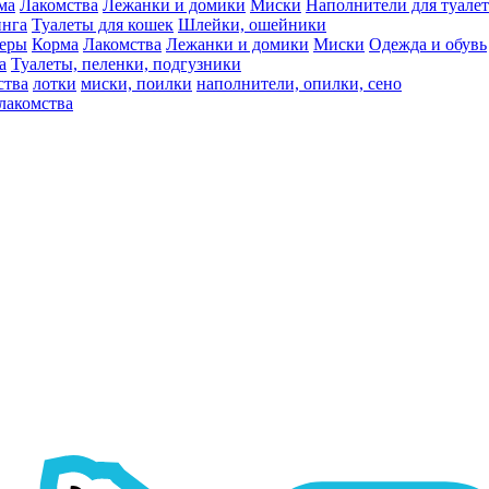
ма
Лакомства
Лежанки и домики
Миски
Наполнители для туалет
инга
Туалеты для кошек
Шлейки, ошейники
ьеры
Корма
Лакомства
Лежанки и домики
Миски
Одежда и обувь
а
Туалеты, пеленки, подгузники
ства
лотки
миски, поилки
наполнители, опилки, сено
лакомства