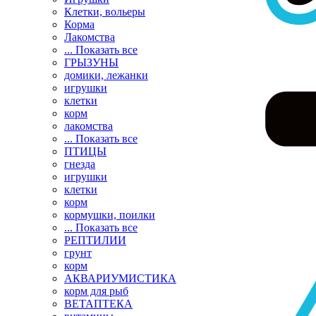
Клетки, вольеры
Корма
Лакомства
... Показать все
ГРЫЗУНЫ
домики, лежанки
игрушки
клетки
корм
лакомства
... Показать все
ПТИЦЫ
гнезда
игрушки
клетки
корм
кормушки, поилки
... Показать все
РЕПТИЛИИ
грунт
корм
АКВАРИУМИСТИКА
корм для рыб
ВЕТАПТЕКА