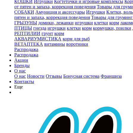
КОШКИ
Игрушки
Когтеточки и игровые комплексы
Кор
от пятен и запаха, коррекция поведения
Товары для грум
СОБАКИ
Амуниция и аксессуары
Игрушки
Клетки, вол
пятен и запаха, коррекция поведения
Товары для груминг
ГРЫЗУНЫ
домики, лежанки
игрушки
клетки
корм
лаком
ПТИЦЫ
гнезда
игрушки
клетки
корм
кормушки, поилки
РЕПТИЛИИ
грунт
корм
АКВАРИУМИСТИКА
корм для рыб
ВЕТАПТЕКА
витамины
воротники
Распродажа
Распродажа
Акции
Бренды
О нас
О нас
Новости
Отзывы
Бонусная система
Франшиза
Контакты
Еще