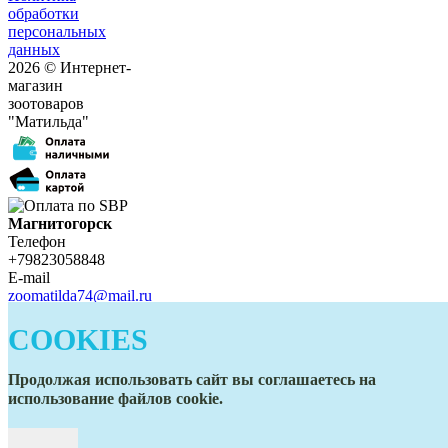
обработки
персональных
данных
2026 © Интернет-
магазин
зоотоваров
"Матильда"
Магнитогорск
Телефон
+79823058848
E-mail
zoomatilda74@mail.ru
Белорецк
Телефон
COOKIES
+79823058848
E-mail
Продолжая использовать сайт вы соглашаетесь на
zoomatilda74@mail.ru
использование файлов cookie.