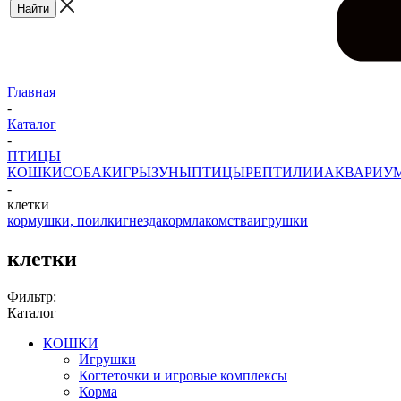
Главная
-
Каталог
-
ПТИЦЫ
КОШКИ
СОБАКИ
ГРЫЗУНЫ
ПТИЦЫ
РЕПТИЛИИ
АКВАРИУ
-
клетки
кормушки, поилки
гнезда
корм
лакомства
игрушки
клетки
Фильтр:
Каталог
КОШКИ
Игрушки
Когтеточки и игровые комплексы
Корма