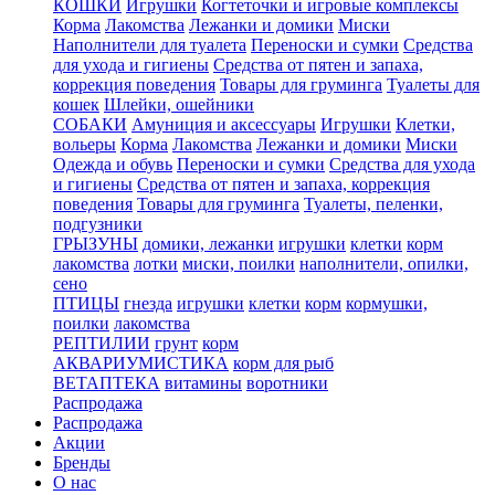
КОШКИ
Игрушки
Когтеточки и игровые комплексы
Корма
Лакомства
Лежанки и домики
Миски
Наполнители для туалета
Переноски и сумки
Средства
для ухода и гигиены
Средства от пятен и запаха,
коррекция поведения
Товары для груминга
Туалеты для
кошек
Шлейки, ошейники
СОБАКИ
Амуниция и аксессуары
Игрушки
Клетки,
вольеры
Корма
Лакомства
Лежанки и домики
Миски
Одежда и обувь
Переноски и сумки
Средства для ухода
и гигиены
Средства от пятен и запаха, коррекция
поведения
Товары для груминга
Туалеты, пеленки,
подгузники
ГРЫЗУНЫ
домики, лежанки
игрушки
клетки
корм
лакомства
лотки
миски, поилки
наполнители, опилки,
сено
ПТИЦЫ
гнезда
игрушки
клетки
корм
кормушки,
поилки
лакомства
РЕПТИЛИИ
грунт
корм
АКВАРИУМИСТИКА
корм для рыб
ВЕТАПТЕКА
витамины
воротники
Распродажа
Распродажа
Акции
Бренды
О нас