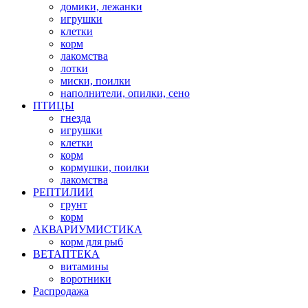
домики, лежанки
игрушки
клетки
корм
лакомства
лотки
миски, поилки
наполнители, опилки, сено
ПТИЦЫ
гнезда
игрушки
клетки
корм
кормушки, поилки
лакомства
РЕПТИЛИИ
грунт
корм
АКВАРИУМИСТИКА
корм для рыб
ВЕТАПТЕКА
витамины
воротники
Распродажа