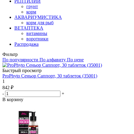
РЕПТИЛИИ
грунт
корм
АКВАРИУМИСТИКА
корм для рыб
ВЕТАПТЕКА
витамины
воротники
Распродажа
Фильтр
По популярности
По алфавиту
По цене
Быстрый просмотр
ProPhyto Сеньор Саппорт, 30 таблеток (35001)
1
842
₽
-
+
В корзину