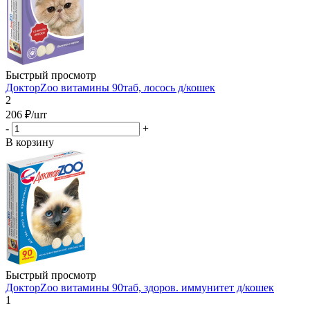
Быстрый просмотр
ДокторZoo витамины 90таб, лосось д/кошек
2
206
₽
/шт
-
+
В корзину
Быстрый просмотр
ДокторZoo витамины 90таб, здоров. иммунитет д/кошек
1