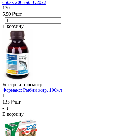
собак 200 таб. U2022
170
5.50
₽
/шт
-
+
В корзину
Быстрый просмотр
Фармакс: Рыбий жир, 100мл
1
133
₽
/шт
-
+
В корзину