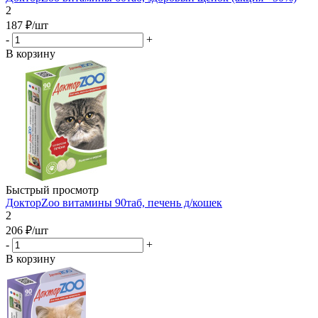
2
187
₽
/шт
-
+
В корзину
Быстрый просмотр
ДокторZoo витамины 90таб, печень д/кошек
2
206
₽
/шт
-
+
В корзину