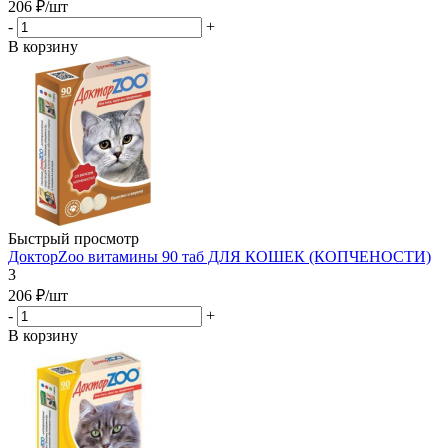
206
₽
/шт
-
+
В корзину
Быстрый просмотр
ДокторZоо витамины 90 таб ДЛЯ КОШЕК (КОПЧЕНОСТИ)
3
206
₽
/шт
-
+
В корзину