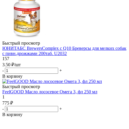
Быстрый просмотр
ЮНИТАБС BrewersComplex с Q10 Бреверсы для мелких собак
с пивн.дрожжами 200таб. U2032
157
3.50
₽
/шт
-
+
В корзину
Быстрый просмотр
FeelGOOD Масло лососевое Омега 3, фл 250 мл
1
775
₽
-
+
В корзину