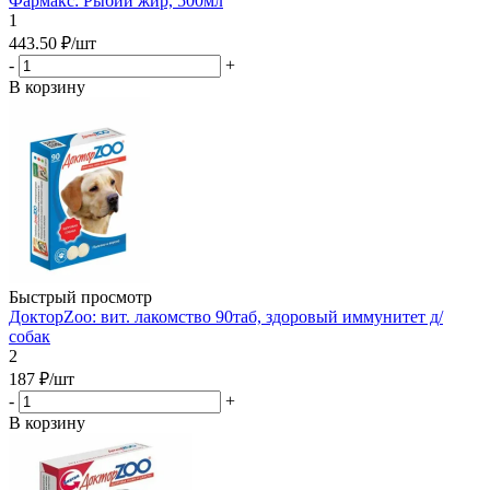
Фармакс: Рыбий жир, 500мл
1
443.50
₽
/шт
-
+
В корзину
Быстрый просмотр
ДокторZoo: вит. лакомство 90таб, здоровый иммунитет д/
собак
2
187
₽
/шт
-
+
В корзину