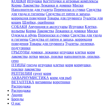
КОШКИ
Игрушки
Когтеточки и игровые комплексы
Корма
Лакомства
Лежанки и домики
Миски
Наполнители для туалета
Переноски и сумки
Средства
для ухода и гигиены
Средства от пятен и запаха,
коррекция поведения
Товары для груминга
Туалеты для
кошек
Шлейки, ошейники
СОБАКИ
Амуниция и аксессуары
Игрушки
Клетки,
вольеры
Корма
Лакомства
Лежанки и домики
Миски
Одежда и обувь
Переноски и сумки
Средства для ухода
и гигиены
Средства от пятен и запаха, коррекция
поведения
Товары для груминга
Туалеты, пеленки,
подгузники
ГРЫЗУНЫ
домики, лежанки
игрушки
клетки
корм
лакомства
лотки
миски, поилки
наполнители, опилки,
сено
ПТИЦЫ
гнезда
игрушки
клетки
корм
кормушки,
поилки
лакомства
РЕПТИЛИИ
грунт
корм
АКВАРИУМИСТИКА
корм для рыб
ВЕТАПТЕКА
витамины
воротники
Распродажа
Распродажа
Акции
Бренды
О нас