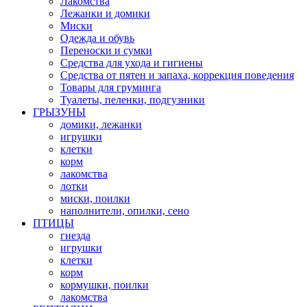
Лакомства
Лежанки и домики
Миски
Одежда и обувь
Переноски и сумки
Средства для ухода и гигиены
Средства от пятен и запаха, коррекция поведения
Товары для груминга
Туалеты, пеленки, подгузники
ГРЫЗУНЫ
домики, лежанки
игрушки
клетки
корм
лакомства
лотки
миски, поилки
наполнители, опилки, сено
ПТИЦЫ
гнезда
игрушки
клетки
корм
кормушки, поилки
лакомства