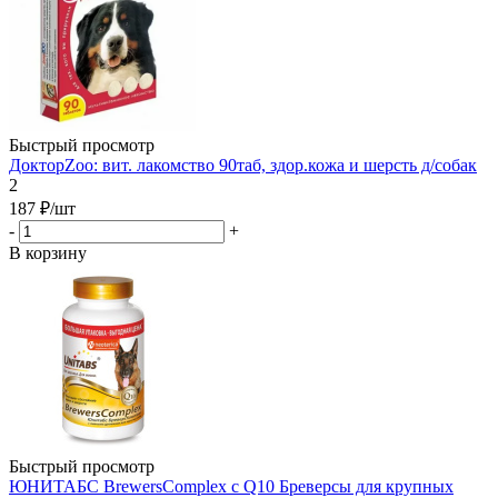
Быстрый просмотр
ДокторZoo: вит. лакомство 90таб, здор.кожа и шерсть д/собак
2
187
₽
/шт
-
+
В корзину
Быстрый просмотр
ЮНИТАБС BrewersComplex с Q10 Бреверсы для крупных