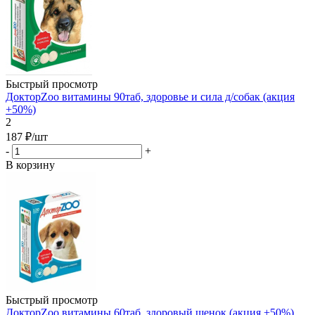
Быстрый просмотр
ДокторZoo витамины 90таб, здоровье и сила д/собак (акция
+50%)
2
187
₽
/шт
-
+
В корзину
Быстрый просмотр
ДокторZoo витамины 60таб, здоровый щенок (акция +50%)