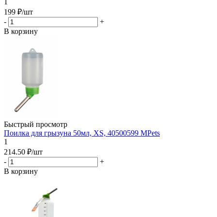
1
199
₽
/шт
-
+
В корзину
Быстрый просмотр
Поилка для грызуна 50мл, XS, 40500599 MPets
1
214.50
₽
/шт
-
+
В корзину