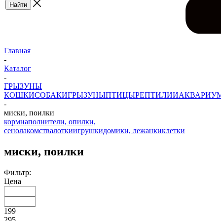
Главная
-
Каталог
-
ГРЫЗУНЫ
КОШКИ
СОБАКИ
ГРЫЗУНЫ
ПТИЦЫ
РЕПТИЛИИ
АКВАРИУ
-
миски, поилки
корм
наполнители, опилки,
сено
лакомства
лотки
игрушки
домики, лежанки
клетки
миски, поилки
Фильтр:
Цена
199
295