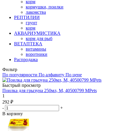
корм
кормушки, поилки
лакомства
РЕПТИЛИИ
грунт
корм
АКВАРИУМИСТИКА
корм для рыб
ВЕТАПТЕКА
витамины
воротники
Распродажа
Фильтр
По популярности
По алфавиту
По цене
Быстрый просмотр
Поилка для грызуна 250мл, M, 40500799 MPets
1
292
₽
-
+
В корзину