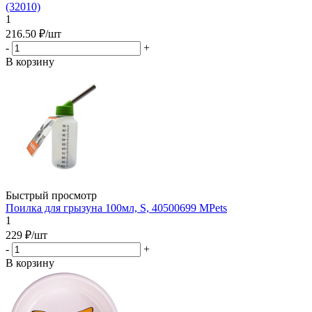
(32010)
1
216.50
₽
/шт
-
+
В корзину
Быстрый просмотр
Поилка для грызуна 100мл, S, 40500699 MPets
1
229
₽
/шт
-
+
В корзину