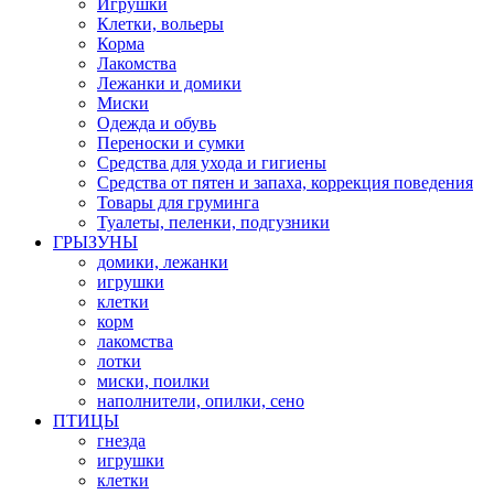
Игрушки
Клетки, вольеры
Корма
Лакомства
Лежанки и домики
Миски
Одежда и обувь
Переноски и сумки
Средства для ухода и гигиены
Средства от пятен и запаха, коррекция поведения
Товары для груминга
Туалеты, пеленки, подгузники
ГРЫЗУНЫ
домики, лежанки
игрушки
клетки
корм
лакомства
лотки
миски, поилки
наполнители, опилки, сено
ПТИЦЫ
гнезда
игрушки
клетки