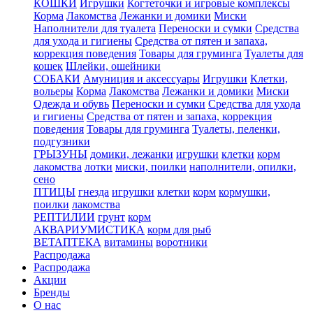
КОШКИ
Игрушки
Когтеточки и игровые комплексы
Корма
Лакомства
Лежанки и домики
Миски
Наполнители для туалета
Переноски и сумки
Средства
для ухода и гигиены
Средства от пятен и запаха,
коррекция поведения
Товары для груминга
Туалеты для
кошек
Шлейки, ошейники
СОБАКИ
Амуниция и аксессуары
Игрушки
Клетки,
вольеры
Корма
Лакомства
Лежанки и домики
Миски
Одежда и обувь
Переноски и сумки
Средства для ухода
и гигиены
Средства от пятен и запаха, коррекция
поведения
Товары для груминга
Туалеты, пеленки,
подгузники
ГРЫЗУНЫ
домики, лежанки
игрушки
клетки
корм
лакомства
лотки
миски, поилки
наполнители, опилки,
сено
ПТИЦЫ
гнезда
игрушки
клетки
корм
кормушки,
поилки
лакомства
РЕПТИЛИИ
грунт
корм
АКВАРИУМИСТИКА
корм для рыб
ВЕТАПТЕКА
витамины
воротники
Распродажа
Распродажа
Акции
Бренды
О нас