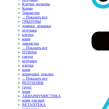
Клетки, вольеры
Корма
Лакомства
... Показать все
ГРЫЗУНЫ
домики, лежанки
игрушки
клетки
корм
лакомства
... Показать все
ПТИЦЫ
гнезда
игрушки
клетки
корм
кормушки, поилки
... Показать все
РЕПТИЛИИ
грунт
корм
АКВАРИУМИСТИКА
корм для рыб
ВЕТАПТЕКА