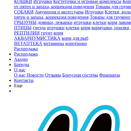
КОШКИ
Игрушки
Когтеточки и игровые комплексы
Кор
от пятен и запаха, коррекция поведения
Товары для грум
СОБАКИ
Амуниция и аксессуары
Игрушки
Клетки, вол
пятен и запаха, коррекция поведения
Товары для груминг
ГРЫЗУНЫ
домики, лежанки
игрушки
клетки
корм
лаком
ПТИЦЫ
гнезда
игрушки
клетки
корм
кормушки, поилки
РЕПТИЛИИ
грунт
корм
АКВАРИУМИСТИКА
корм для рыб
ВЕТАПТЕКА
витамины
воротники
Распродажа
Распродажа
Акции
Бренды
О нас
О нас
Новости
Отзывы
Бонусная система
Франшиза
Контакты
Еще