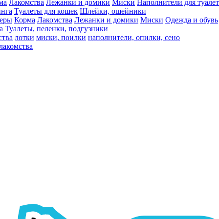
ма
Лакомства
Лежанки и домики
Миски
Наполнители для туалет
инга
Туалеты для кошек
Шлейки, ошейники
ьеры
Корма
Лакомства
Лежанки и домики
Миски
Одежда и обувь
а
Туалеты, пеленки, подгузники
ства
лотки
миски, поилки
наполнители, опилки, сено
лакомства