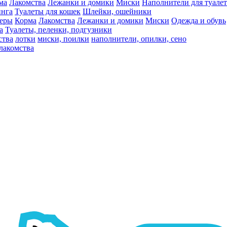
ма
Лакомства
Лежанки и домики
Миски
Наполнители для туалет
инга
Туалеты для кошек
Шлейки, ошейники
ьеры
Корма
Лакомства
Лежанки и домики
Миски
Одежда и обувь
а
Туалеты, пеленки, подгузники
ства
лотки
миски, поилки
наполнители, опилки, сено
лакомства