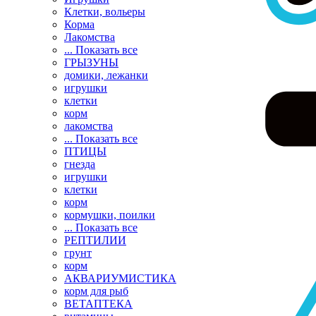
Клетки, вольеры
Корма
Лакомства
... Показать все
ГРЫЗУНЫ
домики, лежанки
игрушки
клетки
корм
лакомства
... Показать все
ПТИЦЫ
гнезда
игрушки
клетки
корм
кормушки, поилки
... Показать все
РЕПТИЛИИ
грунт
корм
АКВАРИУМИСТИКА
корм для рыб
ВЕТАПТЕКА