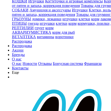
КОШКИ
Игрушки
Когтеточки и игровые комплексы
Кор
от пятен и запаха, коррекция поведения
Товары для грум
СОБАКИ
Амуниция и аксессуары
Игрушки
Клетки, вол
пятен и запаха, коррекция поведения
Товары для груминг
ГРЫЗУНЫ
домики, лежанки
игрушки
клетки
корм
лаком
ПТИЦЫ
гнезда
игрушки
клетки
корм
кормушки, поилки
РЕПТИЛИИ
грунт
корм
АКВАРИУМИСТИКА
корм для рыб
ВЕТАПТЕКА
витамины
воротники
Распродажа
Распродажа
Акции
Бренды
О нас
О нас
Новости
Отзывы
Бонусная система
Франшиза
Контакты
Еще