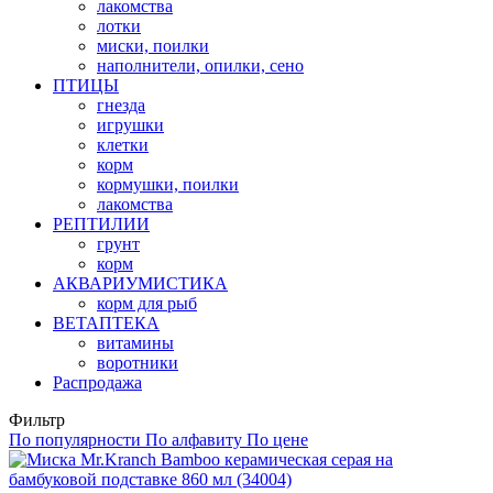
лакомства
лотки
миски, поилки
наполнители, опилки, сено
ПТИЦЫ
гнезда
игрушки
клетки
корм
кормушки, поилки
лакомства
РЕПТИЛИИ
грунт
корм
АКВАРИУМИСТИКА
корм для рыб
ВЕТАПТЕКА
витамины
воротники
Распродажа
Фильтр
По популярности
По алфавиту
По цене