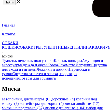
Главная
-
Каталог
-
СОБАКИ
КОШКИ
СОБАКИ
ГРЫЗУНЫ
ПТИЦЫ
РЕПТИЛИИ
АКВАРИУ
-
Миски
Туалеты, пеленки, подгузники
Клетки, вольеры
Амуниция и
аксессуары
Одежда и обувь
Корма
Лакомства
Игрушки
Средства
для ухода и гигиены
Лежанки и домики
Переноски и
сумки
Средства от пятен и запаха, коррекция
поведения
Товары для груминга
Миски
автопоилки, диспенсеры (6)
дорожные (4)
коврики под
миску (7)
контейнеры для корма (4)
миски двойные (17)
миски на подставке (37)
миски одинарные (104)
набор для