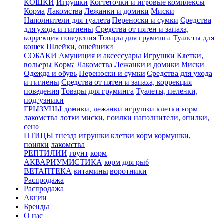
КОШКИ
Игрушки
Когтеточки и игровые комплексы
Корма
Лакомства
Лежанки и домики
Миски
Наполнители для туалета
Переноски и сумки
Средства
для ухода и гигиены
Средства от пятен и запаха,
коррекция поведения
Товары для груминга
Туалеты для
кошек
Шлейки, ошейники
СОБАКИ
Амуниция и аксессуары
Игрушки
Клетки,
вольеры
Корма
Лакомства
Лежанки и домики
Миски
Одежда и обувь
Переноски и сумки
Средства для ухода
и гигиены
Средства от пятен и запаха, коррекция
поведения
Товары для груминга
Туалеты, пеленки,
подгузники
ГРЫЗУНЫ
домики, лежанки
игрушки
клетки
корм
лакомства
лотки
миски, поилки
наполнители, опилки,
сено
ПТИЦЫ
гнезда
игрушки
клетки
корм
кормушки,
поилки
лакомства
РЕПТИЛИИ
грунт
корм
АКВАРИУМИСТИКА
корм для рыб
ВЕТАПТЕКА
витамины
воротники
Распродажа
Распродажа
Акции
Бренды
О нас