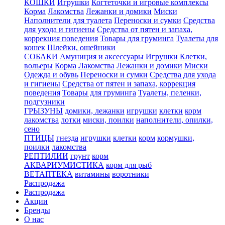
КОШКИ
Игрушки
Когтеточки и игровые комплексы
Корма
Лакомства
Лежанки и домики
Миски
Наполнители для туалета
Переноски и сумки
Средства
для ухода и гигиены
Средства от пятен и запаха,
коррекция поведения
Товары для груминга
Туалеты для
кошек
Шлейки, ошейники
СОБАКИ
Амуниция и аксессуары
Игрушки
Клетки,
вольеры
Корма
Лакомства
Лежанки и домики
Миски
Одежда и обувь
Переноски и сумки
Средства для ухода
и гигиены
Средства от пятен и запаха, коррекция
поведения
Товары для груминга
Туалеты, пеленки,
подгузники
ГРЫЗУНЫ
домики, лежанки
игрушки
клетки
корм
лакомства
лотки
миски, поилки
наполнители, опилки,
сено
ПТИЦЫ
гнезда
игрушки
клетки
корм
кормушки,
поилки
лакомства
РЕПТИЛИИ
грунт
корм
АКВАРИУМИСТИКА
корм для рыб
ВЕТАПТЕКА
витамины
воротники
Распродажа
Распродажа
Акции
Бренды
О нас