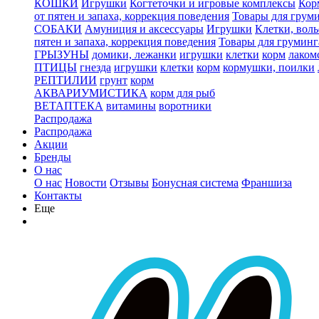
КОШКИ
Игрушки
Когтеточки и игровые комплексы
Кор
от пятен и запаха, коррекция поведения
Товары для грум
СОБАКИ
Амуниция и аксессуары
Игрушки
Клетки, вол
пятен и запаха, коррекция поведения
Товары для груминг
ГРЫЗУНЫ
домики, лежанки
игрушки
клетки
корм
лаком
ПТИЦЫ
гнезда
игрушки
клетки
корм
кормушки, поилки
РЕПТИЛИИ
грунт
корм
АКВАРИУМИСТИКА
корм для рыб
ВЕТАПТЕКА
витамины
воротники
Распродажа
Распродажа
Акции
Бренды
О нас
О нас
Новости
Отзывы
Бонусная система
Франшиза
Контакты
Еще