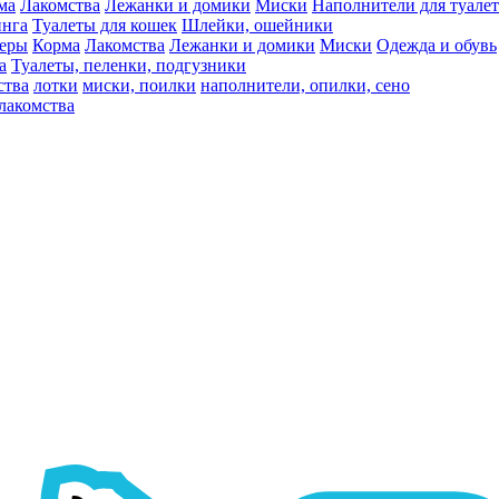
ма
Лакомства
Лежанки и домики
Миски
Наполнители для туалет
инга
Туалеты для кошек
Шлейки, ошейники
ьеры
Корма
Лакомства
Лежанки и домики
Миски
Одежда и обувь
а
Туалеты, пеленки, подгузники
ства
лотки
миски, поилки
наполнители, опилки, сено
лакомства