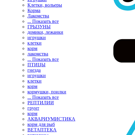
Клетки, вольеры
Корма
Лакомства
... Показать все
ГРЫЗУНЫ
домики, лежанки
игрушки
клетки
корм
лакомства
... Показать все
ПТИЦЫ
гнезда
игрушки
клетки
корм
кормушки, поилки
... Показать все
РЕПТИЛИИ
грунт
корм
АКВАРИУМИСТИКА
корм для рыб
ВЕТАПТЕКА