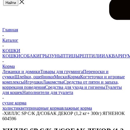
Главная
-
Каталог
-
КОШКИ
КОШКИ
СОБАКИ
ГРЫЗУНЫ
ПТИЦЫ
РЕПТИЛИИ
АКВАРИУ
-
Корма
Лежанки и домики
Товары для груминга
Переноски и
сумки
Шлейки, ошейники
Миски
Корма
Когтеточки и игровые
комплексы
Игрушки
Лакомства
Средства от пятен и запаха,
коррекция поведения
Средства для ухода и гигиены
Туалеты
для кошек
Наполнители для туалета
-
сухие корма
холистик
ветеринарные корма
влажные корма
-
ХИЛЛС SP С/К Д/СОБАК ДЕКОР (1,2 кг+ 300г) ЯГНЕНОК
604596