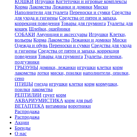
КОШКИ
Игрушки
Когтеточки и игровые комплексы
Корма
Лакомства
Лежанки и домики
Миски
Наполнители для туалета
Переноски и сумки
Средства
для ухода и гигиены
Средства от пятен и запаха,
коррекция поведения
Товары для груминга
Туалеты для
кошек
Шлейки, ошейники
СОБАКИ
Амуниция и аксессуары
Игрушки
Клетки,
вольеры
Корма
Лакомства
Лежанки и домики
Миски
Одежда и обувь
Переноски и сумки
Средства для ухода
и гигиены
Средства от пятен и запаха, коррекция
поведения
Товары для груминга
Туалеты, пеленки,
подгузники
ГРЫЗУНЫ
домики, лежанки
игрушки
клетки
корм
лакомства
лотки
миски, поилки
наполнители, опилки,
сено
ПТИЦЫ
гнезда
игрушки
клетки
корм
кормушки,
поилки
лакомства
РЕПТИЛИИ
грунт
корм
АКВАРИУМИСТИКА
корм для рыб
ВЕТАПТЕКА
витамины
воротники
Распродажа
Распродажа
Акции
Бренды
О нас