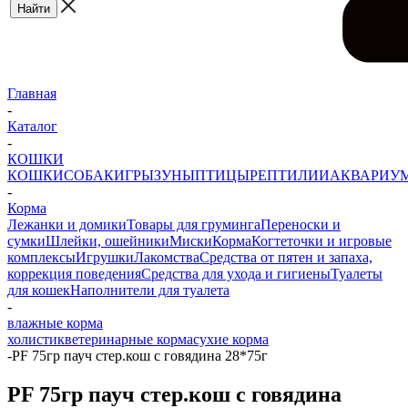
Главная
-
Каталог
-
КОШКИ
КОШКИ
СОБАКИ
ГРЫЗУНЫ
ПТИЦЫ
РЕПТИЛИИ
АКВАРИУ
-
Корма
Лежанки и домики
Товары для груминга
Переноски и
сумки
Шлейки, ошейники
Миски
Корма
Когтеточки и игровые
комплексы
Игрушки
Лакомства
Средства от пятен и запаха,
коррекция поведения
Средства для ухода и гигиены
Туалеты
для кошек
Наполнители для туалета
-
влажные корма
холистик
ветеринарные корма
сухие корма
-
PF 75гр пауч стер.кош с говядина 28*75г
PF 75гр пауч стер.кош с говядина