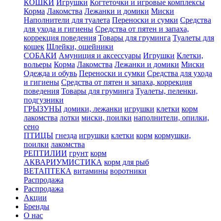
КОШКИ
Игрушки
Когтеточки и игровые комплексы
Корма
Лакомства
Лежанки и домики
Миски
Наполнители для туалета
Переноски и сумки
Средства
для ухода и гигиены
Средства от пятен и запаха,
коррекция поведения
Товары для груминга
Туалеты для
кошек
Шлейки, ошейники
СОБАКИ
Амуниция и аксессуары
Игрушки
Клетки,
вольеры
Корма
Лакомства
Лежанки и домики
Миски
Одежда и обувь
Переноски и сумки
Средства для ухода
и гигиены
Средства от пятен и запаха, коррекция
поведения
Товары для груминга
Туалеты, пеленки,
подгузники
ГРЫЗУНЫ
домики, лежанки
игрушки
клетки
корм
лакомства
лотки
миски, поилки
наполнители, опилки,
сено
ПТИЦЫ
гнезда
игрушки
клетки
корм
кормушки,
поилки
лакомства
РЕПТИЛИИ
грунт
корм
АКВАРИУМИСТИКА
корм для рыб
ВЕТАПТЕКА
витамины
воротники
Распродажа
Распродажа
Акции
Бренды
О нас