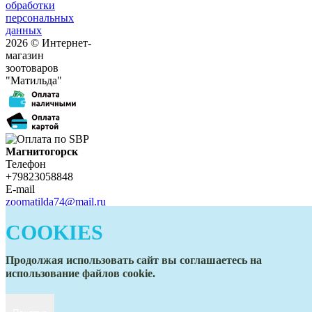
обработки
персональных
данных
2026 © Интернет-
магазин
зоотоваров
"Матильда"
Магнитогорск
Телефон
+79823058848
E-mail
zoomatilda74@mail.ru
Белорецк
COOKIES
Телефон
+79823058848
E-mail
Продолжая использовать сайт вы соглашаетесь на
zoomatilda74@mail.ru
использование файлов cookie.