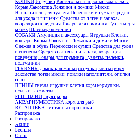
КОШКИ
Игрушки
Когтеточки и игровые комплексы
Корма
Лакомства
Лежанки и домики
Миски
Наполнители для туалета
Переноски и сумки
Средства
для ухода и гигиены
Средства от пятен и запаха,
коррекция поведения
Товары для груминга
Туалеты для
кошек
Шлейки, ошейники
СОБАКИ
Амуниция и аксессуары
Игрушки
Клетки,
вольеры
Корма
Лакомства
Лежанки и домики
Миски
Одежда и обувь
Переноски и сумки
Средства для ухода
и гигиены
Средства от пятен и запаха, коррекция
поведения
Товары для груминга
Туалеты, пеленки,
подгузники
ГРЫЗУНЫ
домики, лежанки
игрушки
клетки
корм
лакомства
лотки
миски, поилки
наполнители, опилки,
сено
ПТИЦЫ
гнезда
игрушки
клетки
корм
кормушки,
поилки
лакомства
РЕПТИЛИИ
грунт
корм
АКВАРИУМИСТИКА
корм для рыб
ВЕТАПТЕКА
витамины
воротники
Распродажа
Распродажа
Акции
Бренды
О нас