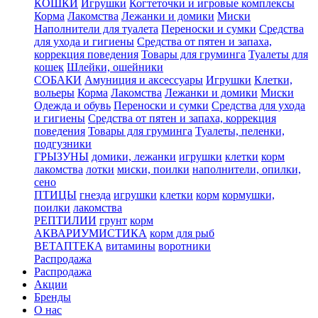
КОШКИ
Игрушки
Когтеточки и игровые комплексы
Корма
Лакомства
Лежанки и домики
Миски
Наполнители для туалета
Переноски и сумки
Средства
для ухода и гигиены
Средства от пятен и запаха,
коррекция поведения
Товары для груминга
Туалеты для
кошек
Шлейки, ошейники
СОБАКИ
Амуниция и аксессуары
Игрушки
Клетки,
вольеры
Корма
Лакомства
Лежанки и домики
Миски
Одежда и обувь
Переноски и сумки
Средства для ухода
и гигиены
Средства от пятен и запаха, коррекция
поведения
Товары для груминга
Туалеты, пеленки,
подгузники
ГРЫЗУНЫ
домики, лежанки
игрушки
клетки
корм
лакомства
лотки
миски, поилки
наполнители, опилки,
сено
ПТИЦЫ
гнезда
игрушки
клетки
корм
кормушки,
поилки
лакомства
РЕПТИЛИИ
грунт
корм
АКВАРИУМИСТИКА
корм для рыб
ВЕТАПТЕКА
витамины
воротники
Распродажа
Распродажа
Акции
Бренды
О нас