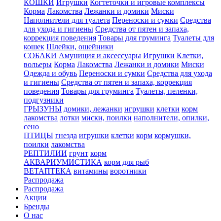
КОШКИ
Игрушки
Когтеточки и игровые комплексы
Корма
Лакомства
Лежанки и домики
Миски
Наполнители для туалета
Переноски и сумки
Средства
для ухода и гигиены
Средства от пятен и запаха,
коррекция поведения
Товары для груминга
Туалеты для
кошек
Шлейки, ошейники
СОБАКИ
Амуниция и аксессуары
Игрушки
Клетки,
вольеры
Корма
Лакомства
Лежанки и домики
Миски
Одежда и обувь
Переноски и сумки
Средства для ухода
и гигиены
Средства от пятен и запаха, коррекция
поведения
Товары для груминга
Туалеты, пеленки,
подгузники
ГРЫЗУНЫ
домики, лежанки
игрушки
клетки
корм
лакомства
лотки
миски, поилки
наполнители, опилки,
сено
ПТИЦЫ
гнезда
игрушки
клетки
корм
кормушки,
поилки
лакомства
РЕПТИЛИИ
грунт
корм
АКВАРИУМИСТИКА
корм для рыб
ВЕТАПТЕКА
витамины
воротники
Распродажа
Распродажа
Акции
Бренды
О нас