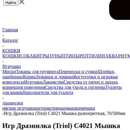
Главная
-
Каталог
-
КОШКИ
КОШКИ
СОБАКИ
ГРЫЗУНЫ
ПТИЦЫ
РЕПТИЛИИ
АКВАРИУ
-
Игрушки
Миски
Товары для груминга
Переноски и сумки
Шлейки,
ошейники
Корма
Лежанки и домики
Когтеточки и игровые
комплексы
Игрушки
Лакомства
Средства от пятен и запаха,
коррекция поведения
Средства для ухода и гигиены
Туалеты
для кошек
Наполнители для туалета
-
дразнилки
мягкие игрушки
интерактивные
мышки
мячики
-
Игр Дразнилка (Triol) C4021 Мышка разноцветная, 70/500мм
Игр Дразнилка (Triol) C4021 Мышка