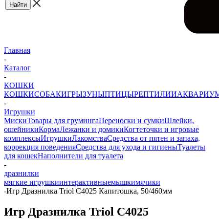
Главная
-
Каталог
-
КОШКИ
КОШКИ
СОБАКИ
ГРЫЗУНЫ
ПТИЦЫ
РЕПТИЛИИ
АКВАРИУ
-
Игрушки
Миски
Товары для груминга
Переноски и сумки
Шлейки,
ошейники
Корма
Лежанки и домики
Когтеточки и игровые
комплексы
Игрушки
Лакомства
Средства от пятен и запаха,
коррекция поведения
Средства для ухода и гигиены
Туалеты
для кошек
Наполнители для туалета
-
дразнилки
мягкие игрушки
интерактивные
мышки
мячики
-
Игр Дразнилка Triol C4025 Капитошка, 50/460мм
Игр Дразнилка Triol C4025