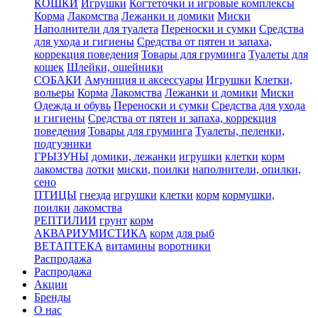
КОШКИ
Игрушки
Когтеточки и игровые комплексы
Корма
Лакомства
Лежанки и домики
Миски
Наполнители для туалета
Переноски и сумки
Средства
для ухода и гигиены
Средства от пятен и запаха,
коррекция поведения
Товары для груминга
Туалеты для
кошек
Шлейки, ошейники
СОБАКИ
Амуниция и аксессуары
Игрушки
Клетки,
вольеры
Корма
Лакомства
Лежанки и домики
Миски
Одежда и обувь
Переноски и сумки
Средства для ухода
и гигиены
Средства от пятен и запаха, коррекция
поведения
Товары для груминга
Туалеты, пеленки,
подгузники
ГРЫЗУНЫ
домики, лежанки
игрушки
клетки
корм
лакомства
лотки
миски, поилки
наполнители, опилки,
сено
ПТИЦЫ
гнезда
игрушки
клетки
корм
кормушки,
поилки
лакомства
РЕПТИЛИИ
грунт
корм
АКВАРИУМИСТИКА
корм для рыб
ВЕТАПТЕКА
витамины
воротники
Распродажа
Распродажа
Акции
Бренды
О нас