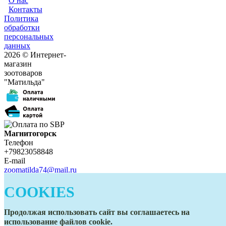
О нас
Контакты
Политика
обработки
персональных
данных
2026 © Интернет-
магазин
зоотоваров
"Матильда"
Магнитогорск
Телефон
+79823058848
E-mail
zoomatilda74@mail.ru
Белорецк
COOKIES
Телефон
+79823058848
E-mail
Продолжая использовать сайт вы соглашаетесь на
zoomatilda74@mail.ru
использование файлов cookie.