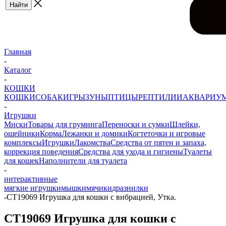
Главная
-
Каталог
-
КОШКИ
КОШКИ
СОБАКИ
ГРЫЗУНЫ
ПТИЦЫ
РЕПТИЛИИ
АКВАРИУ
-
Игрушки
Миски
Товары для груминга
Переноски и сумки
Шлейки,
ошейники
Корма
Лежанки и домики
Когтеточки и игровые
комплексы
Игрушки
Лакомства
Средства от пятен и запаха,
коррекция поведения
Средства для ухода и гигиены
Туалеты
для кошек
Наполнители для туалета
-
интерактивные
мягкие игрушки
мышки
мячики
дразнилки
-
CT19069 Игрушка для кошки с вибрацией, Утка.
CT19069 Игрушка для кошки с