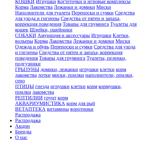
КОШКИ
Игрушки
Когтеточки и игровые комплексы
Корма
Лакомства
Лежанки и домики
Миски
Наполнители для туалета
Переноски и сумки
Средства
для ухода и гигиены
Средства от пятен и запаха,
коррекция поведения
Товары для груминга
Туалеты для
кошек
Шлейки, ошейники
СОБАКИ
Амуниция и аксессуары
Игрушки
Клетки,
вольеры
Корма
Лакомства
Лежанки и домики
Миски
Одежда и обувь
Переноски и сумки
Средства для ухода
и гигиены
Средства от пятен и запаха, коррекция
поведения
Товары для груминга
Туалеты, пеленки,
подгузники
ГРЫЗУНЫ
домики, лежанки
игрушки
клетки
корм
лакомства
лотки
миски, поилки
наполнители, опилки,
сено
ПТИЦЫ
гнезда
игрушки
клетки
корм
кормушки,
поилки
лакомства
РЕПТИЛИИ
грунт
корм
АКВАРИУМИСТИКА
корм для рыб
ВЕТАПТЕКА
витамины
воротники
Распродажа
Распродажа
Акции
Бренды
О нас