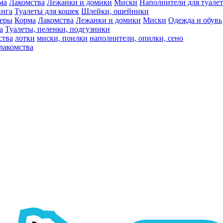
ма
Лакомства
Лежанки и домики
Миски
Наполнители для туалет
инга
Туалеты для кошек
Шлейки, ошейники
ьеры
Корма
Лакомства
Лежанки и домики
Миски
Одежда и обувь
а
Туалеты, пеленки, подгузники
ства
лотки
миски, поилки
наполнители, опилки, сено
лакомства