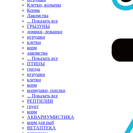
Клетки, вольеры
Корма
Лакомства
... Показать все
ГРЫЗУНЫ
домики, лежанки
игрушки
клетки
корм
лакомства
... Показать все
ПТИЦЫ
гнезда
игрушки
клетки
корм
кормушки, поилки
... Показать все
РЕПТИЛИИ
грунт
корм
АКВАРИУМИСТИКА
корм для рыб
ВЕТАПТЕКА