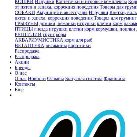
КОШКИ
Игрушки
Когтеточки и игровые комплексы
Кор
от пятен и запаха, коррекция поведения
Товары для грум
СОБАКИ
Амуниция и аксессуары
Игрушки
Клетки, вол
пятен и запаха, коррекция поведения
Товары для груминг
ГРЫЗУНЫ
домики, лежанки
игрушки
клетки
корм
лаком
ПТИЦЫ
гнезда
игрушки
клетки
корм
кормушки, поилки
РЕПТИЛИИ
грунт
корм
АКВАРИУМИСТИКА
корм для рыб
ВЕТАПТЕКА
витамины
воротники
Распродажа
Распродажа
Акции
Бренды
О нас
О нас
Новости
Отзывы
Бонусная система
Франшиза
Контакты
Еще