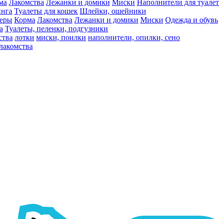
ма
Лакомства
Лежанки и домики
Миски
Наполнители для туалет
инга
Туалеты для кошек
Шлейки, ошейники
ьеры
Корма
Лакомства
Лежанки и домики
Миски
Одежда и обувь
а
Туалеты, пеленки, подгузники
ства
лотки
миски, поилки
наполнители, опилки, сено
лакомства