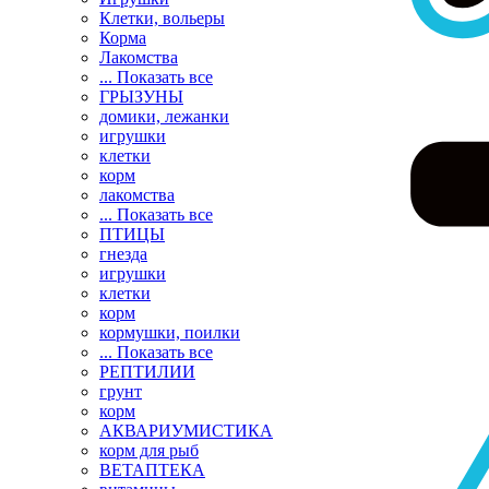
Клетки, вольеры
Корма
Лакомства
... Показать все
ГРЫЗУНЫ
домики, лежанки
игрушки
клетки
корм
лакомства
... Показать все
ПТИЦЫ
гнезда
игрушки
клетки
корм
кормушки, поилки
... Показать все
РЕПТИЛИИ
грунт
корм
АКВАРИУМИСТИКА
корм для рыб
ВЕТАПТЕКА