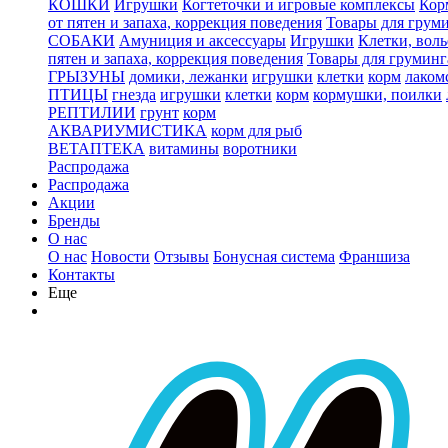
КОШКИ
Игрушки
Когтеточки и игровые комплексы
Кор
от пятен и запаха, коррекция поведения
Товары для грум
СОБАКИ
Амуниция и аксессуары
Игрушки
Клетки, вол
пятен и запаха, коррекция поведения
Товары для груминг
ГРЫЗУНЫ
домики, лежанки
игрушки
клетки
корм
лаком
ПТИЦЫ
гнезда
игрушки
клетки
корм
кормушки, поилки
РЕПТИЛИИ
грунт
корм
АКВАРИУМИСТИКА
корм для рыб
ВЕТАПТЕКА
витамины
воротники
Распродажа
Распродажа
Акции
Бренды
О нас
О нас
Новости
Отзывы
Бонусная система
Франшиза
Контакты
Еще