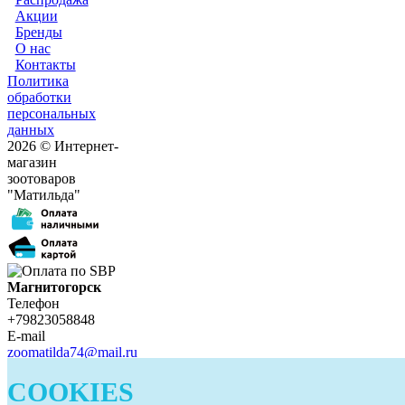
Акции
Бренды
О нас
Контакты
Политика
обработки
персональных
данных
2026 © Интернет-
магазин
зоотоваров
"Матильда"
Магнитогорск
Телефон
+79823058848
E-mail
zoomatilda74@mail.ru
Белорецк
COOKIES
Телефон
+79823058848