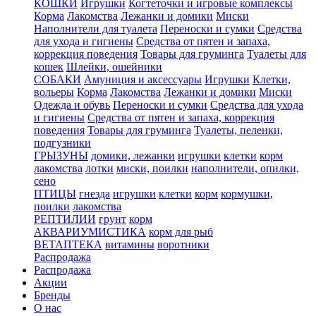
КОШКИ
Игрушки
Когтеточки и игровые комплексы
Корма
Лакомства
Лежанки и домики
Миски
Наполнители для туалета
Переноски и сумки
Средства
для ухода и гигиены
Средства от пятен и запаха,
коррекция поведения
Товары для груминга
Туалеты для
кошек
Шлейки, ошейники
СОБАКИ
Амуниция и аксессуары
Игрушки
Клетки,
вольеры
Корма
Лакомства
Лежанки и домики
Миски
Одежда и обувь
Переноски и сумки
Средства для ухода
и гигиены
Средства от пятен и запаха, коррекция
поведения
Товары для груминга
Туалеты, пеленки,
подгузники
ГРЫЗУНЫ
домики, лежанки
игрушки
клетки
корм
лакомства
лотки
миски, поилки
наполнители, опилки,
сено
ПТИЦЫ
гнезда
игрушки
клетки
корм
кормушки,
поилки
лакомства
РЕПТИЛИИ
грунт
корм
АКВАРИУМИСТИКА
корм для рыб
ВЕТАПТЕКА
витамины
воротники
Распродажа
Распродажа
Акции
Бренды
О нас