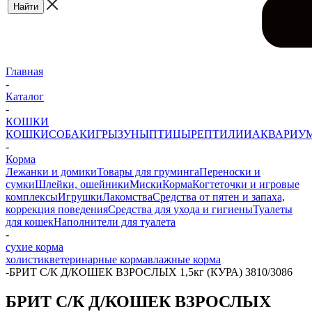
Главная
-
Каталог
-
КОШКИ
КОШКИ
СОБАКИ
ГРЫЗУНЫ
ПТИЦЫ
РЕПТИЛИИ
АКВАРИУ
-
Корма
Лежанки и домики
Товары для груминга
Переноски и
сумки
Шлейки, ошейники
Миски
Корма
Когтеточки и игровые
комплексы
Игрушки
Лакомства
Средства от пятен и запаха,
коррекция поведения
Средства для ухода и гигиены
Туалеты
для кошек
Наполнители для туалета
-
сухие корма
холистик
ветеринарные корма
влажные корма
-
БРИТ С/К Д/КОШЕК ВЗРОСЛЫХ 1,5кг (КУРА) 3810/3086
БРИТ С/К Д/КОШЕК ВЗРОСЛЫХ