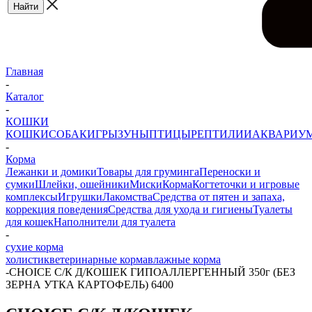
Главная
-
Каталог
-
КОШКИ
КОШКИ
СОБАКИ
ГРЫЗУНЫ
ПТИЦЫ
РЕПТИЛИИ
АКВАРИУ
-
Корма
Лежанки и домики
Товары для груминга
Переноски и
сумки
Шлейки, ошейники
Миски
Корма
Когтеточки и игровые
комплексы
Игрушки
Лакомства
Средства от пятен и запаха,
коррекция поведения
Средства для ухода и гигиены
Туалеты
для кошек
Наполнители для туалета
-
сухие корма
холистик
ветеринарные корма
влажные корма
-
CHOICE С/К Д/КОШЕК ГИПОАЛЛЕРГЕННЫЙ 350г (БЕЗ
ЗЕРНА УТКА КАРТОФЕЛЬ) 6400