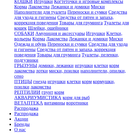
КОШКИ
Игрушки
Когтеточки и игровые комплексы
Корма
Лакомства
Лежанки и домики
Миски
Наполнители для туалета
Переноски и сумки
Средства
для ухода и гигиены
Средства от пятен и запаха,
коррекция поведения
Товары для груминга
Туалеты для
кошек
Шлейки, ошейники
СОБАКИ
Амуниция и аксессуары
Игрушки
Клетки,
вольеры
Корма
Лакомства
Лежанки и домики
Миски
Одежда и обувь
Переноски и сумки
Средства для ухода
и гигиены
Средства от пятен и запаха, коррекция
поведения
Товары для груминга
Туалеты, пеленки,
подгузники
ГРЫЗУНЫ
домики, лежанки
игрушки
клетки
корм
лакомства
лотки
миски, поилки
наполнители, опилки,
сено
ПТИЦЫ
гнезда
игрушки
клетки
корм
кормушки,
поилки
лакомства
РЕПТИЛИИ
грунт
корм
АКВАРИУМИСТИКА
корм для рыб
ВЕТАПТЕКА
витамины
воротники
Распродажа
Распродажа
Акции
Бренды
О нас