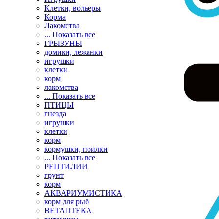
Клетки, вольеры
Корма
Лакомства
... Показать все
ГРЫЗУНЫ
домики, лежанки
игрушки
клетки
корм
лакомства
... Показать все
ПТИЦЫ
гнезда
игрушки
клетки
корм
кормушки, поилки
... Показать все
РЕПТИЛИИ
грунт
корм
АКВАРИУМИСТИКА
корм для рыб
ВЕТАПТЕКА