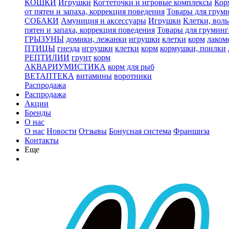
КОШКИ
Игрушки
Когтеточки и игровые комплексы
Кор
от пятен и запаха, коррекция поведения
Товары для грум
СОБАКИ
Амуниция и аксессуары
Игрушки
Клетки, вол
пятен и запаха, коррекция поведения
Товары для груминг
ГРЫЗУНЫ
домики, лежанки
игрушки
клетки
корм
лаком
ПТИЦЫ
гнезда
игрушки
клетки
корм
кормушки, поилки
РЕПТИЛИИ
грунт
корм
АКВАРИУМИСТИКА
корм для рыб
ВЕТАПТЕКА
витамины
воротники
Распродажа
Распродажа
Акции
Бренды
О нас
О нас
Новости
Отзывы
Бонусная система
Франшиза
Контакты
Еще