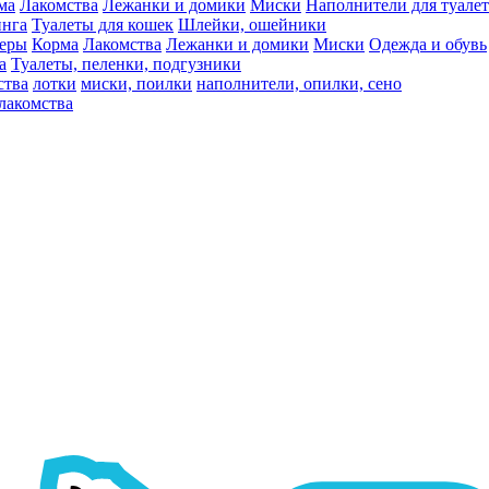
ма
Лакомства
Лежанки и домики
Миски
Наполнители для туалет
инга
Туалеты для кошек
Шлейки, ошейники
ьеры
Корма
Лакомства
Лежанки и домики
Миски
Одежда и обувь
а
Туалеты, пеленки, подгузники
ства
лотки
миски, поилки
наполнители, опилки, сено
лакомства