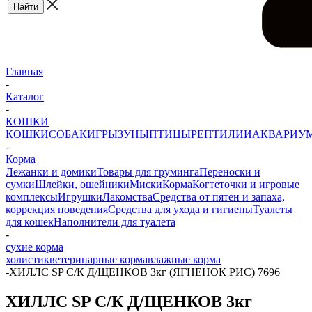
Главная
-
Каталог
-
КОШКИ
КОШКИ
СОБАКИ
ГРЫЗУНЫ
ПТИЦЫ
РЕПТИЛИИ
АКВАРИУ
-
Корма
Лежанки и домики
Товары для груминга
Переноски и
сумки
Шлейки, ошейники
Миски
Корма
Когтеточки и игровые
комплексы
Игрушки
Лакомства
Средства от пятен и запаха,
коррекция поведения
Средства для ухода и гигиены
Туалеты
для кошек
Наполнители для туалета
-
сухие корма
холистик
ветеринарные корма
влажные корма
-
ХИЛЛС SP С/К Д/ЩЕНКОВ 3кг (ЯГНЕНОК РИС) 7696
ХИЛЛС SP С/К Д/ЩЕНКОВ 3кг