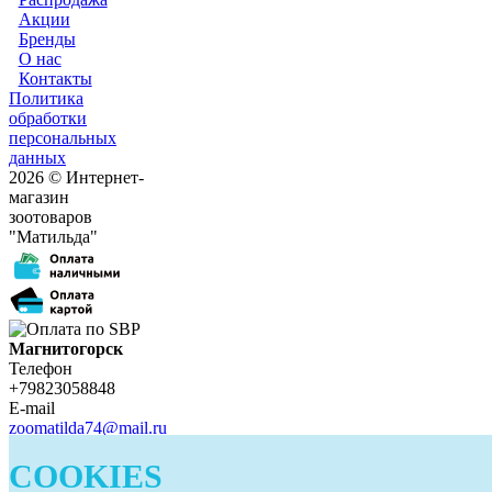
Акции
Бренды
О нас
Контакты
Политика
обработки
персональных
данных
2026 © Интернет-
магазин
зоотоваров
"Матильда"
Магнитогорск
Телефон
+79823058848
E-mail
zoomatilda74@mail.ru
Белорецк
COOKIES
Телефон
+79823058848