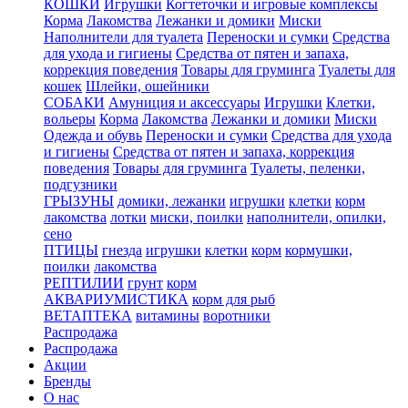
КОШКИ
Игрушки
Когтеточки и игровые комплексы
Корма
Лакомства
Лежанки и домики
Миски
Наполнители для туалета
Переноски и сумки
Средства
для ухода и гигиены
Средства от пятен и запаха,
коррекция поведения
Товары для груминга
Туалеты для
кошек
Шлейки, ошейники
СОБАКИ
Амуниция и аксессуары
Игрушки
Клетки,
вольеры
Корма
Лакомства
Лежанки и домики
Миски
Одежда и обувь
Переноски и сумки
Средства для ухода
и гигиены
Средства от пятен и запаха, коррекция
поведения
Товары для груминга
Туалеты, пеленки,
подгузники
ГРЫЗУНЫ
домики, лежанки
игрушки
клетки
корм
лакомства
лотки
миски, поилки
наполнители, опилки,
сено
ПТИЦЫ
гнезда
игрушки
клетки
корм
кормушки,
поилки
лакомства
РЕПТИЛИИ
грунт
корм
АКВАРИУМИСТИКА
корм для рыб
ВЕТАПТЕКА
витамины
воротники
Распродажа
Распродажа
Акции
Бренды
О нас