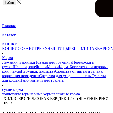
Главная
-
Каталог
-
КОШКИ
КОШКИ
СОБАКИ
ГРЫЗУНЫ
ПТИЦЫ
РЕПТИЛИИ
АКВАРИУ
-
Корма
Лежанки и домики
Товары для груминга
Переноски и
сумки
Шлейки, ошейники
Миски
Корма
Когтеточки и игровые
комплексы
Игрушки
Лакомства
Средства от пятен и запаха,
коррекция поведения
Средства для ухода и гигиены
Туалеты
для кошек
Наполнители для туалета
-
сухие корма
холистик
ветеринарные корма
влажные корма
-
ХИЛЛС SP С/К Д/СОБАК ВЗР ДЕК 1,5кг (ЯГНЕНОК РИС)
10513