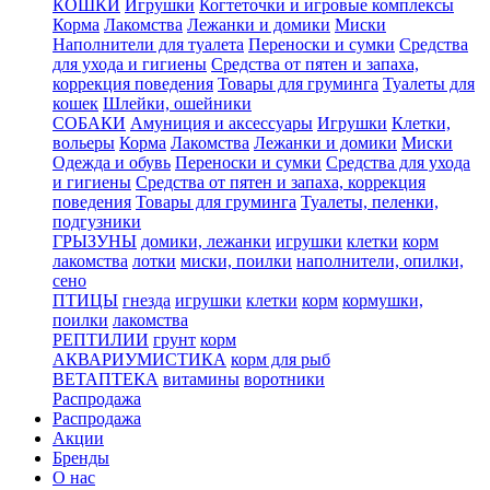
КОШКИ
Игрушки
Когтеточки и игровые комплексы
Корма
Лакомства
Лежанки и домики
Миски
Наполнители для туалета
Переноски и сумки
Средства
для ухода и гигиены
Средства от пятен и запаха,
коррекция поведения
Товары для груминга
Туалеты для
кошек
Шлейки, ошейники
СОБАКИ
Амуниция и аксессуары
Игрушки
Клетки,
вольеры
Корма
Лакомства
Лежанки и домики
Миски
Одежда и обувь
Переноски и сумки
Средства для ухода
и гигиены
Средства от пятен и запаха, коррекция
поведения
Товары для груминга
Туалеты, пеленки,
подгузники
ГРЫЗУНЫ
домики, лежанки
игрушки
клетки
корм
лакомства
лотки
миски, поилки
наполнители, опилки,
сено
ПТИЦЫ
гнезда
игрушки
клетки
корм
кормушки,
поилки
лакомства
РЕПТИЛИИ
грунт
корм
АКВАРИУМИСТИКА
корм для рыб
ВЕТАПТЕКА
витамины
воротники
Распродажа
Распродажа
Акции
Бренды
О нас