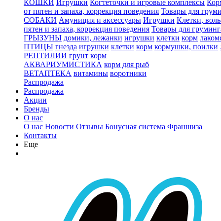
КОШКИ
Игрушки
Когтеточки и игровые комплексы
Кор
от пятен и запаха, коррекция поведения
Товары для грум
СОБАКИ
Амуниция и аксессуары
Игрушки
Клетки, вол
пятен и запаха, коррекция поведения
Товары для груминг
ГРЫЗУНЫ
домики, лежанки
игрушки
клетки
корм
лаком
ПТИЦЫ
гнезда
игрушки
клетки
корм
кормушки, поилки
РЕПТИЛИИ
грунт
корм
АКВАРИУМИСТИКА
корм для рыб
ВЕТАПТЕКА
витамины
воротники
Распродажа
Распродажа
Акции
Бренды
О нас
О нас
Новости
Отзывы
Бонусная система
Франшиза
Контакты
Еще