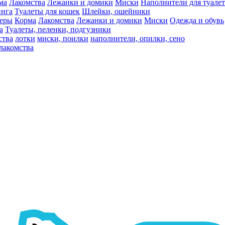
ма
Лакомства
Лежанки и домики
Миски
Наполнители для туалет
инга
Туалеты для кошек
Шлейки, ошейники
ьеры
Корма
Лакомства
Лежанки и домики
Миски
Одежда и обувь
а
Туалеты, пеленки, подгузники
ства
лотки
миски, поилки
наполнители, опилки, сено
лакомства