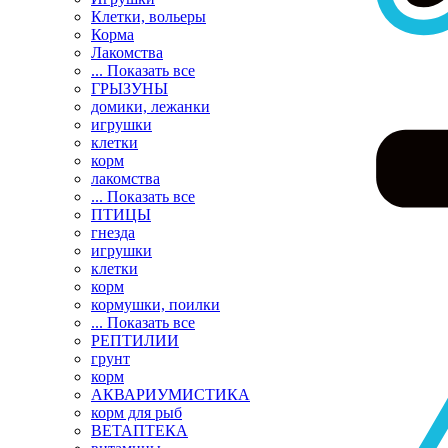
Клетки, вольеры
Корма
Лакомства
... Показать все
ГРЫЗУНЫ
домики, лежанки
игрушки
клетки
корм
лакомства
... Показать все
ПТИЦЫ
гнезда
игрушки
клетки
корм
кормушки, поилки
... Показать все
РЕПТИЛИИ
грунт
корм
АКВАРИУМИСТИКА
корм для рыб
ВЕТАПТЕКА