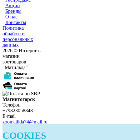
Акции
Бренды
О нас
Контакты
Политика
обработки
персональных
данных
2026 © Интернет-
магазин
зоотоваров
"Матильда"
Магнитогорск
Телефон
+79823058848
E-mail
zoomatilda74@mail.ru
Белорецк
COOKIES
Телефон
+79823058848