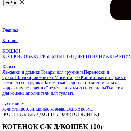
Главная
-
Каталог
-
КОШКИ
КОШКИ
СОБАКИ
ГРЫЗУНЫ
ПТИЦЫ
РЕПТИЛИИ
АКВАРИУ
-
Корма
Лежанки и домики
Товары для груминга
Переноски и
сумки
Шлейки, ошейники
Миски
Корма
Когтеточки и игровые
комплексы
Игрушки
Лакомства
Средства от пятен и запаха,
коррекция поведения
Средства для ухода и гигиены
Туалеты
для кошек
Наполнители для туалета
-
сухие корма
холистик
ветеринарные корма
влажные корма
-
КОТЕНОК С/К Д/КОШЕК 100г (ГОВЯДИНА)
КОТЕНОК С/К Д/КОШЕК 100г