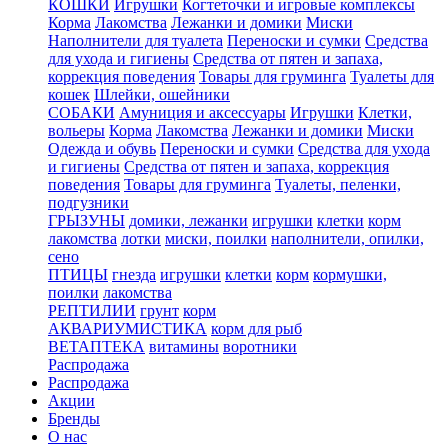
КОШКИ
Игрушки
Когтеточки и игровые комплексы
Корма
Лакомства
Лежанки и домики
Миски
Наполнители для туалета
Переноски и сумки
Средства
для ухода и гигиены
Средства от пятен и запаха,
коррекция поведения
Товары для груминга
Туалеты для
кошек
Шлейки, ошейники
СОБАКИ
Амуниция и аксессуары
Игрушки
Клетки,
вольеры
Корма
Лакомства
Лежанки и домики
Миски
Одежда и обувь
Переноски и сумки
Средства для ухода
и гигиены
Средства от пятен и запаха, коррекция
поведения
Товары для груминга
Туалеты, пеленки,
подгузники
ГРЫЗУНЫ
домики, лежанки
игрушки
клетки
корм
лакомства
лотки
миски, поилки
наполнители, опилки,
сено
ПТИЦЫ
гнезда
игрушки
клетки
корм
кормушки,
поилки
лакомства
РЕПТИЛИИ
грунт
корм
АКВАРИУМИСТИКА
корм для рыб
ВЕТАПТЕКА
витамины
воротники
Распродажа
Распродажа
Акции
Бренды
О нас