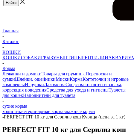
Главная
-
Каталог
-
КОШКИ
КОШКИ
СОБАКИ
ГРЫЗУНЫ
ПТИЦЫ
РЕПТИЛИИ
АКВАРИУ
-
Корма
Лежанки и домики
Товары для груминга
Переноски и
сумки
Шлейки, ошейники
Миски
Корма
Когтеточки и игровые
комплексы
Игрушки
Лакомства
Средства от пятен и запаха,
коррекция поведения
Средства для ухода и гигиены
Туалеты
для кошек
Наполнители для туалета
-
сухие корма
холистик
ветеринарные корма
влажные корма
-
PERFECT FIT 10 кг для Серилиз кош Курица (цена за 1 кг)
PERFECT FIT 10 кг для Серилиз кош