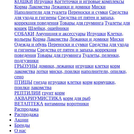
КОШКИ
Игрушки
Когтеточки и игровые комплексы
Корма
Лакомства
Лежанки и домики
Миски
Наполнители для туалета
Переноски и сумки
Средства
для ухода и гигиены
Средства от пятен и запаха,
коррекция поведения
Товары для груминга
Туалеты для
кошек
Шлейки, ошейники
СОБАКИ
Амуниция и аксессуары
Игрушки
Клетки,
вольеры
Корма
Лакомства
Лежанки и домики
Миски
Одежда и обувь
Переноски и сумки
Средства для ухода
и гигиены
Средства от пятен и запаха, коррекция
поведения
Товары для груминга
Туалеты, пеленки,
подгузники
ГРЫЗУНЫ
домики, лежанки
игрушки
клетки
корм
лакомства
лотки
миски, поилки
наполнители, опилки,
сено
ПТИЦЫ
гнезда
игрушки
клетки
корм
кормушки,
поилки
лакомства
РЕПТИЛИИ
грунт
корм
АКВАРИУМИСТИКА
корм для рыб
ВЕТАПТЕКА
витамины
воротники
Распродажа
Распродажа
Акции
Бренды
О нас