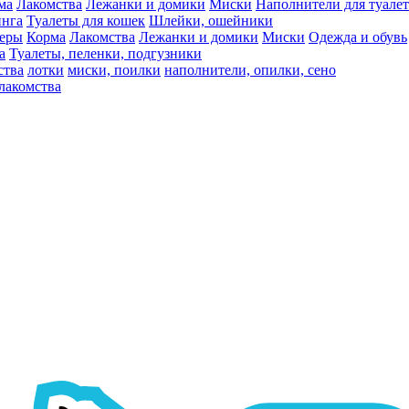
ма
Лакомства
Лежанки и домики
Миски
Наполнители для туалет
инга
Туалеты для кошек
Шлейки, ошейники
ьеры
Корма
Лакомства
Лежанки и домики
Миски
Одежда и обувь
а
Туалеты, пеленки, подгузники
ства
лотки
миски, поилки
наполнители, опилки, сено
лакомства