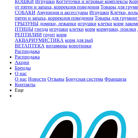
КОШКИ
Игрушки
Когтеточки и игровые комплексы
Кор
от пятен и запаха, коррекция поведения
Товары для грум
СОБАКИ
Амуниция и аксессуары
Игрушки
Клетки, вол
пятен и запаха, коррекция поведения
Товары для груминг
ГРЫЗУНЫ
домики, лежанки
игрушки
клетки
корм
лаком
ПТИЦЫ
гнезда
игрушки
клетки
корм
кормушки, поилки
РЕПТИЛИИ
грунт
корм
АКВАРИУМИСТИКА
корм для рыб
ВЕТАПТЕКА
витамины
воротники
Распродажа
Распродажа
Акции
Бренды
О нас
О нас
Новости
Отзывы
Бонусная система
Франшиза
Контакты
Еще