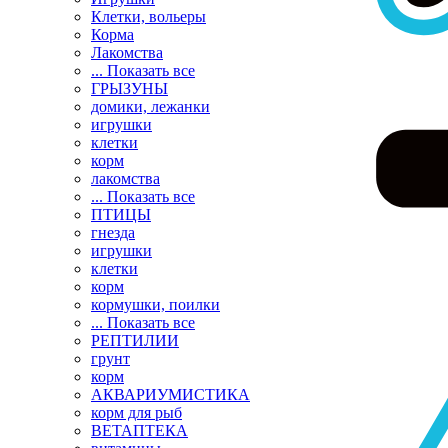
Клетки, вольеры
Корма
Лакомства
... Показать все
ГРЫЗУНЫ
домики, лежанки
игрушки
клетки
корм
лакомства
... Показать все
ПТИЦЫ
гнезда
игрушки
клетки
корм
кормушки, поилки
... Показать все
РЕПТИЛИИ
грунт
корм
АКВАРИУМИСТИКА
корм для рыб
ВЕТАПТЕКА