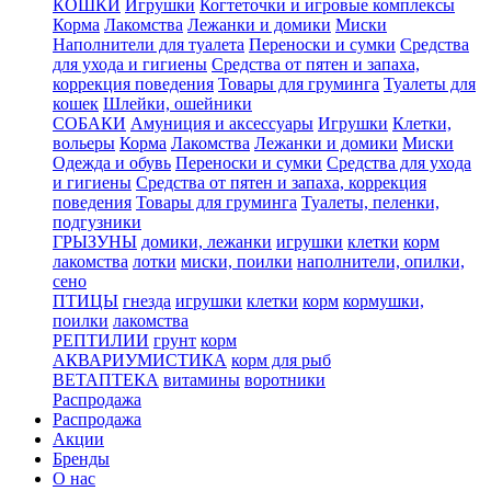
КОШКИ
Игрушки
Когтеточки и игровые комплексы
Корма
Лакомства
Лежанки и домики
Миски
Наполнители для туалета
Переноски и сумки
Средства
для ухода и гигиены
Средства от пятен и запаха,
коррекция поведения
Товары для груминга
Туалеты для
кошек
Шлейки, ошейники
СОБАКИ
Амуниция и аксессуары
Игрушки
Клетки,
вольеры
Корма
Лакомства
Лежанки и домики
Миски
Одежда и обувь
Переноски и сумки
Средства для ухода
и гигиены
Средства от пятен и запаха, коррекция
поведения
Товары для груминга
Туалеты, пеленки,
подгузники
ГРЫЗУНЫ
домики, лежанки
игрушки
клетки
корм
лакомства
лотки
миски, поилки
наполнители, опилки,
сено
ПТИЦЫ
гнезда
игрушки
клетки
корм
кормушки,
поилки
лакомства
РЕПТИЛИИ
грунт
корм
АКВАРИУМИСТИКА
корм для рыб
ВЕТАПТЕКА
витамины
воротники
Распродажа
Распродажа
Акции
Бренды
О нас