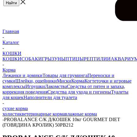
Главная
-
Каталог
-
КОШКИ
КОШКИ
СОБАКИ
ГРЫЗУНЫ
ПТИЦЫ
РЕПТИЛИИ
АКВАРИУ
-
Корма
Лежанки и домики
Товары для груминга
Переноски и
сумки
Шлейки, ошейники
Миски
Корма
Когтеточки и игровые
комплексы
Игрушки
Лакомства
Средства от пятен и запаха,
коррекция поведения
Средства для ухода и гигиены
Туалеты
для кошек
Наполнители для туалета
-
сухие корма
холистик
ветеринарные корма
влажные корма
-
PROBALANCE С/К Д/КОШЕК 10кг GOURMET DIET
(ГОВЯДИНА КРОЛИК) 50РВ212