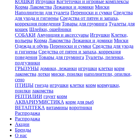
КОШКИ
Игрушки
Когтеточки и игровые комплексы
Корма
Лакомства
Лежанки и домики
Миски
Наполнители для туалета
Переноски и сумки
Средства
для ухода и гигиены
Средства от пятен и запаха,
коррекция поведения
Товары для груминга
Туалеты для
кошек
Шлейки, ошейники
СОБАКИ
Амуниция и аксессуары
Игрушки
Клетки,
вольеры
Корма
Лакомства
Лежанки и домики
Миски
Одежда и обувь
Переноски и сумки
Средства для ухода
и гигиены
Средства от пятен и запаха, коррекция
поведения
Товары для груминга
Туалеты, пеленки,
подгузники
ГРЫЗУНЫ
домики, лежанки
игрушки
клетки
корм
лакомства
лотки
миски, поилки
наполнители, опилки,
сено
ПТИЦЫ
гнезда
игрушки
клетки
корм
кормушки,
поилки
лакомства
РЕПТИЛИИ
грунт
корм
АКВАРИУМИСТИКА
корм для рыб
ВЕТАПТЕКА
витамины
воротники
Распродажа
Распродажа
Акции
Бренды
О нас