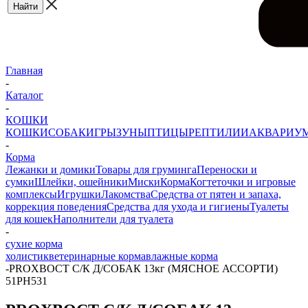
Главная
-
Каталог
-
КОШКИ
КОШКИ
СОБАКИ
ГРЫЗУНЫ
ПТИЦЫ
РЕПТИЛИИ
АКВАРИУ
-
Корма
Лежанки и домики
Товары для груминга
Переноски и
сумки
Шлейки, ошейники
Миски
Корма
Когтеточки и игровые
комплексы
Игрушки
Лакомства
Средства от пятен и запаха,
коррекция поведения
Средства для ухода и гигиены
Туалеты
для кошек
Наполнители для туалета
-
сухие корма
холистик
ветеринарные корма
влажные корма
-
PROХВОСТ С/К Д/СОБАК 13кг (МЯСНОЕ АССОРТИ)
51РН531