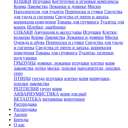
КОШКИ
Игрушки
Когтеточки и игровые комплексы
Корма
Лакомства
Лежанки и домики
Миски
Наполнители для туалета
Переноски и сумки
Средства
для ухода и гигиены
Средства от пятен и запаха,
коррекция поведения
Товары для груминга
Туалеты для
кошек
Шлейки, ошейники
СОБАКИ
Амуниция и аксессуары
Игрушки
Клетки,
вольеры
Корма
Лакомства
Лежанки и домики
Миски
Одежда и обувь
Переноски и сумки
Средства для ухода
и гигиены
Средства от пятен и запаха, коррекция
поведения
Товары для груминга
Туалеты, пеленки,
подгузники
ГРЫЗУНЫ
домики, лежанки
игрушки
клетки
корм
лакомства
лотки
миски, поилки
наполнители, опилки,
сено
ПТИЦЫ
гнезда
игрушки
клетки
корм
кормушки,
поилки
лакомства
РЕПТИЛИИ
грунт
корм
АКВАРИУМИСТИКА
корм для рыб
ВЕТАПТЕКА
витамины
воротники
Распродажа
Распродажа
Акции
Бренды
О нас