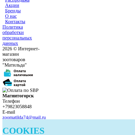
Акции
Бренды
О нас
Контакты
Политика
обработки
персональных
данных
2026 © Интернет-
магазин
зоотоваров
"Матильда"
Магнитогорск
Телефон
+79823058848
E-mail
zoomatilda74@mail.ru
Белорецк
COOKIES
Телефон
+79823058848