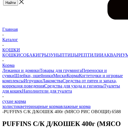
Главная
-
Каталог
-
КОШКИ
КОШКИ
СОБАКИ
ГРЫЗУНЫ
ПТИЦЫ
РЕПТИЛИИ
АКВАРИУ
-
Корма
Лежанки и домики
Товары для груминга
Переноски и
сумки
Шлейки, ошейники
Миски
Корма
Когтеточки и игровые
комплексы
Игрушки
Лакомства
Средства от пятен и запаха,
коррекция поведения
Средства для ухода и гигиены
Туалеты
для кошек
Наполнители для туалета
-
сухие корма
холистик
ветеринарные корма
влажные корма
-
PUFFINS С/К Д/КОШЕК 400г (МЯСО РИС ОВОЩИ) 6588
PUFFINS С/К Д/КОШЕК 400г (МЯСО