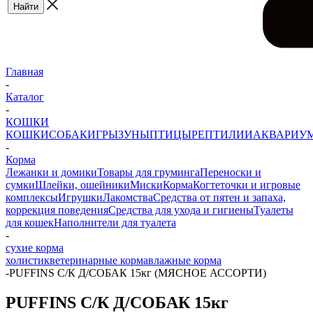
Главная
-
Каталог
-
КОШКИ
КОШКИ
СОБАКИ
ГРЫЗУНЫ
ПТИЦЫ
РЕПТИЛИИ
АКВАРИУ
-
Корма
Лежанки и домики
Товары для груминга
Переноски и
сумки
Шлейки, ошейники
Миски
Корма
Когтеточки и игровые
комплексы
Игрушки
Лакомства
Средства от пятен и запаха,
коррекция поведения
Средства для ухода и гигиены
Туалеты
для кошек
Наполнители для туалета
-
сухие корма
холистик
ветеринарные корма
влажные корма
-
PUFFINS С/К Д/СОБАК 15кг (МЯСНОЕ АССОРТИ)
PUFFINS С/К Д/СОБАК 15кг