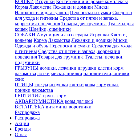
КОШКИ
Игрушки
Когтеточки и игровые комплексы
Корма
Лакомства
Лежанки и домики
Миски
Наполнители для туалета
Переноски и сумки
Средства
для ухода и гигиены
Средства от пятен и запаха,
коррекция поведения
Товары для груминга
Туалеты для
кошек
Шлейки, ошейники
СОБАКИ
Амуниция и аксессуары
Игрушки
Клетки,
вольеры
Корма
Лакомства
Лежанки и домики
Миски
Одежда и обувь
Переноски и сумки
Средства для ухода
и гигиены
Средства от пятен и запаха, коррекция
поведения
Товары для груминга
Туалеты, пеленки,
подгузники
ГРЫЗУНЫ
домики, лежанки
игрушки
клетки
корм
лакомства
лотки
миски, поилки
наполнители, опилки,
сено
ПТИЦЫ
гнезда
игрушки
клетки
корм
кормушки,
поилки
лакомства
РЕПТИЛИИ
грунт
корм
АКВАРИУМИСТИКА
корм для рыб
ВЕТАПТЕКА
витамины
воротники
Распродажа
Распродажа
Акции
Бренды
О нас