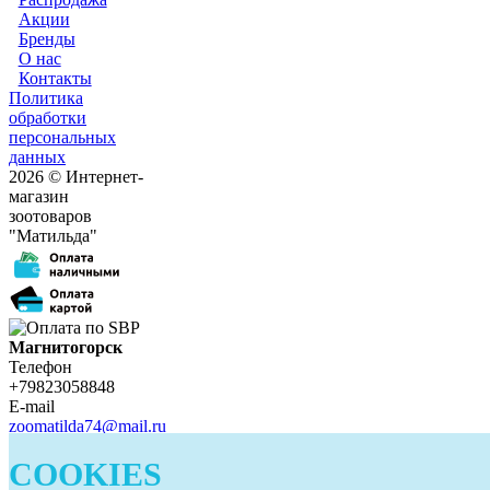
Акции
Бренды
О нас
Контакты
Политика
обработки
персональных
данных
2026 © Интернет-
магазин
зоотоваров
"Матильда"
Магнитогорск
Телефон
+79823058848
E-mail
zoomatilda74@mail.ru
Белорецк
COOKIES
Телефон
+79823058848