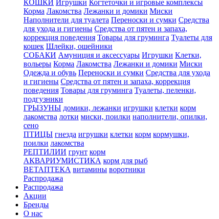
КОШКИ
Игрушки
Когтеточки и игровые комплексы
Корма
Лакомства
Лежанки и домики
Миски
Наполнители для туалета
Переноски и сумки
Средства
для ухода и гигиены
Средства от пятен и запаха,
коррекция поведения
Товары для груминга
Туалеты для
кошек
Шлейки, ошейники
СОБАКИ
Амуниция и аксессуары
Игрушки
Клетки,
вольеры
Корма
Лакомства
Лежанки и домики
Миски
Одежда и обувь
Переноски и сумки
Средства для ухода
и гигиены
Средства от пятен и запаха, коррекция
поведения
Товары для груминга
Туалеты, пеленки,
подгузники
ГРЫЗУНЫ
домики, лежанки
игрушки
клетки
корм
лакомства
лотки
миски, поилки
наполнители, опилки,
сено
ПТИЦЫ
гнезда
игрушки
клетки
корм
кормушки,
поилки
лакомства
РЕПТИЛИИ
грунт
корм
АКВАРИУМИСТИКА
корм для рыб
ВЕТАПТЕКА
витамины
воротники
Распродажа
Распродажа
Акции
Бренды
О нас