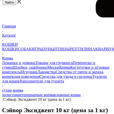
Главная
-
Каталог
-
КОШКИ
КОШКИ
СОБАКИ
ГРЫЗУНЫ
ПТИЦЫ
РЕПТИЛИИ
АКВАРИУ
-
Корма
Лежанки и домики
Товары для груминга
Переноски и
сумки
Шлейки, ошейники
Миски
Корма
Когтеточки и игровые
комплексы
Игрушки
Лакомства
Средства от пятен и запаха,
коррекция поведения
Средства для ухода и гигиены
Туалеты
для кошек
Наполнители для туалета
-
сухие корма
холистик
ветеринарные корма
влажные корма
-
Сэйвор Эксиджент 10 кг (цена за 1 кг)
Сэйвор Эксиджент 10 кг (цена за 1 кг)