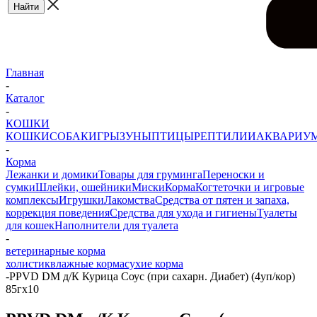
Главная
-
Каталог
-
КОШКИ
КОШКИ
СОБАКИ
ГРЫЗУНЫ
ПТИЦЫ
РЕПТИЛИИ
АКВАРИУ
-
Корма
Лежанки и домики
Товары для груминга
Переноски и
сумки
Шлейки, ошейники
Миски
Корма
Когтеточки и игровые
комплексы
Игрушки
Лакомства
Средства от пятен и запаха,
коррекция поведения
Средства для ухода и гигиены
Туалеты
для кошек
Наполнители для туалета
-
ветеринарные корма
холистик
влажные корма
сухие корма
-
PPVD DM д/К Курица Соус (при сахарн. Диабет) (4уп/кор)
85гх10