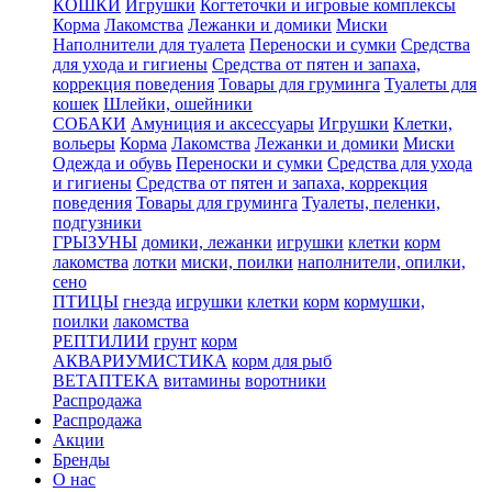
КОШКИ
Игрушки
Когтеточки и игровые комплексы
Корма
Лакомства
Лежанки и домики
Миски
Наполнители для туалета
Переноски и сумки
Средства
для ухода и гигиены
Средства от пятен и запаха,
коррекция поведения
Товары для груминга
Туалеты для
кошек
Шлейки, ошейники
СОБАКИ
Амуниция и аксессуары
Игрушки
Клетки,
вольеры
Корма
Лакомства
Лежанки и домики
Миски
Одежда и обувь
Переноски и сумки
Средства для ухода
и гигиены
Средства от пятен и запаха, коррекция
поведения
Товары для груминга
Туалеты, пеленки,
подгузники
ГРЫЗУНЫ
домики, лежанки
игрушки
клетки
корм
лакомства
лотки
миски, поилки
наполнители, опилки,
сено
ПТИЦЫ
гнезда
игрушки
клетки
корм
кормушки,
поилки
лакомства
РЕПТИЛИИ
грунт
корм
АКВАРИУМИСТИКА
корм для рыб
ВЕТАПТЕКА
витамины
воротники
Распродажа
Распродажа
Акции
Бренды
О нас