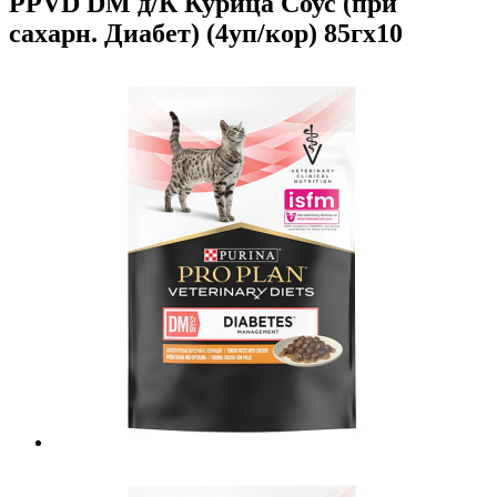
PPVD DM д/К Курица Соус (при
сахарн. Диабет) (4уп/кор) 85гх10