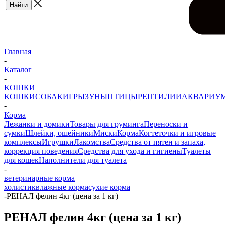
Главная
-
Каталог
-
КОШКИ
КОШКИ
СОБАКИ
ГРЫЗУНЫ
ПТИЦЫ
РЕПТИЛИИ
АКВАРИУ
-
Корма
Лежанки и домики
Товары для груминга
Переноски и
сумки
Шлейки, ошейники
Миски
Корма
Когтеточки и игровые
комплексы
Игрушки
Лакомства
Средства от пятен и запаха,
коррекция поведения
Средства для ухода и гигиены
Туалеты
для кошек
Наполнители для туалета
-
ветеринарные корма
холистик
влажные корма
сухие корма
-
РЕНАЛ фелин 4кг (цена за 1 кг)
РЕНАЛ фелин 4кг (цена за 1 кг)