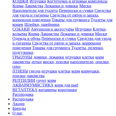
КОШКИ
Игрушки
Когтеточки и игровые комплексы
Корма
Лакомства
Лежанки и домики
Миски
Наполнители для туалета
Переноски и сумки
Средства
для ухода и гигиены
Средства от пятен и запаха,
коррекция поведения
Товары для груминга
Туалеты для
кошек
Шлейки, ошейники
СОБАКИ
Амуниция и аксессуары
Игрушки
Клетки,
вольеры
Корма
Лакомства
Лежанки и домики
Миски
Одежда и обувь
Переноски и сумки
Средства для ухода
и гигиены
Средства от пятен и запаха, коррекция
поведения
Товары для груминга
Туалеты, пеленки,
подгузники
ГРЫЗУНЫ
домики, лежанки
игрушки
клетки
корм
лакомства
лотки
миски, поилки
наполнители, опилки,
сено
ПТИЦЫ
гнезда
игрушки
клетки
корм
кормушки,
поилки
лакомства
РЕПТИЛИИ
грунт
корм
АКВАРИУМИСТИКА
корм для рыб
ВЕТАПТЕКА
витамины
воротники
Распродажа
Распродажа
Акции
Бренды
О нас