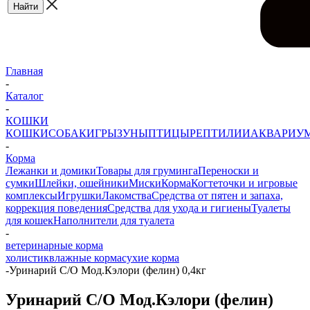
Главная
-
Каталог
-
КОШКИ
КОШКИ
СОБАКИ
ГРЫЗУНЫ
ПТИЦЫ
РЕПТИЛИИ
АКВАРИУ
-
Корма
Лежанки и домики
Товары для груминга
Переноски и
сумки
Шлейки, ошейники
Миски
Корма
Когтеточки и игровые
комплексы
Игрушки
Лакомства
Средства от пятен и запаха,
коррекция поведения
Средства для ухода и гигиены
Туалеты
для кошек
Наполнители для туалета
-
ветеринарные корма
холистик
влажные корма
сухие корма
-
Уринарий С/О Мод.Кэлори (фелин) 0,4кг
Уринарий С/О Мод.Кэлори (фелин)