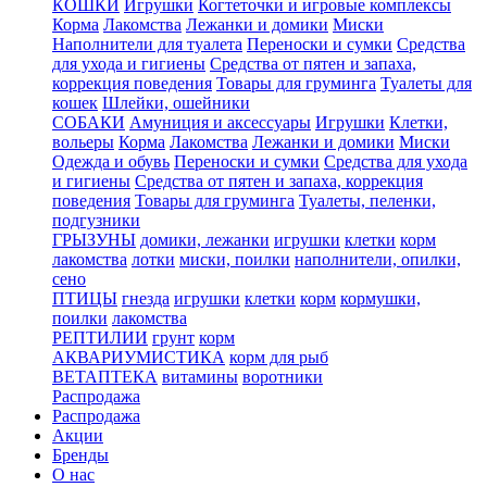
КОШКИ
Игрушки
Когтеточки и игровые комплексы
Корма
Лакомства
Лежанки и домики
Миски
Наполнители для туалета
Переноски и сумки
Средства
для ухода и гигиены
Средства от пятен и запаха,
коррекция поведения
Товары для груминга
Туалеты для
кошек
Шлейки, ошейники
СОБАКИ
Амуниция и аксессуары
Игрушки
Клетки,
вольеры
Корма
Лакомства
Лежанки и домики
Миски
Одежда и обувь
Переноски и сумки
Средства для ухода
и гигиены
Средства от пятен и запаха, коррекция
поведения
Товары для груминга
Туалеты, пеленки,
подгузники
ГРЫЗУНЫ
домики, лежанки
игрушки
клетки
корм
лакомства
лотки
миски, поилки
наполнители, опилки,
сено
ПТИЦЫ
гнезда
игрушки
клетки
корм
кормушки,
поилки
лакомства
РЕПТИЛИИ
грунт
корм
АКВАРИУМИСТИКА
корм для рыб
ВЕТАПТЕКА
витамины
воротники
Распродажа
Распродажа
Акции
Бренды
О нас