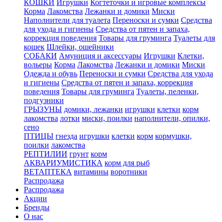
КОШКИ
Игрушки
Когтеточки и игровые комплексы
Корма
Лакомства
Лежанки и домики
Миски
Наполнители для туалета
Переноски и сумки
Средства
для ухода и гигиены
Средства от пятен и запаха,
коррекция поведения
Товары для груминга
Туалеты для
кошек
Шлейки, ошейники
СОБАКИ
Амуниция и аксессуары
Игрушки
Клетки,
вольеры
Корма
Лакомства
Лежанки и домики
Миски
Одежда и обувь
Переноски и сумки
Средства для ухода
и гигиены
Средства от пятен и запаха, коррекция
поведения
Товары для груминга
Туалеты, пеленки,
подгузники
ГРЫЗУНЫ
домики, лежанки
игрушки
клетки
корм
лакомства
лотки
миски, поилки
наполнители, опилки,
сено
ПТИЦЫ
гнезда
игрушки
клетки
корм
кормушки,
поилки
лакомства
РЕПТИЛИИ
грунт
корм
АКВАРИУМИСТИКА
корм для рыб
ВЕТАПТЕКА
витамины
воротники
Распродажа
Распродажа
Акции
Бренды
О нас