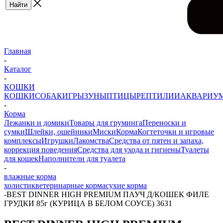
Главная
-
Каталог
-
КОШКИ
КОШКИ
СОБАКИ
ГРЫЗУНЫ
ПТИЦЫ
РЕПТИЛИИ
АКВАРИУ
-
Корма
Лежанки и домики
Товары для груминга
Переноски и
сумки
Шлейки, ошейники
Миски
Корма
Когтеточки и игровые
комплексы
Игрушки
Лакомства
Средства от пятен и запаха,
коррекция поведения
Средства для ухода и гигиены
Туалеты
для кошек
Наполнители для туалета
-
влажные корма
холистик
ветеринарные корма
сухие корма
-
BEST DINNER HIGH PREMIUM ПАУЧ Д/КОШЕК ФИЛЕ
ГРУДКИ 85г (КУРИЦА В БЕЛОМ СОУСЕ) 3631