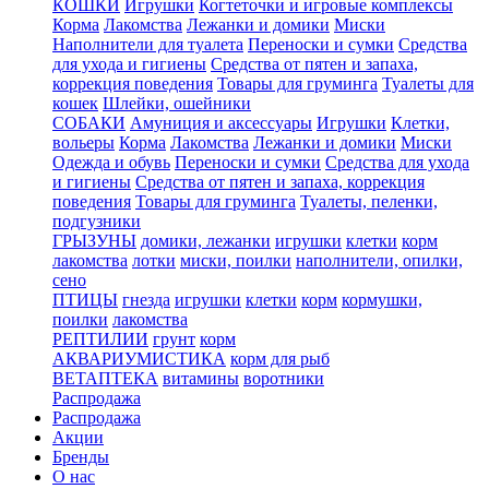
КОШКИ
Игрушки
Когтеточки и игровые комплексы
Корма
Лакомства
Лежанки и домики
Миски
Наполнители для туалета
Переноски и сумки
Средства
для ухода и гигиены
Средства от пятен и запаха,
коррекция поведения
Товары для груминга
Туалеты для
кошек
Шлейки, ошейники
СОБАКИ
Амуниция и аксессуары
Игрушки
Клетки,
вольеры
Корма
Лакомства
Лежанки и домики
Миски
Одежда и обувь
Переноски и сумки
Средства для ухода
и гигиены
Средства от пятен и запаха, коррекция
поведения
Товары для груминга
Туалеты, пеленки,
подгузники
ГРЫЗУНЫ
домики, лежанки
игрушки
клетки
корм
лакомства
лотки
миски, поилки
наполнители, опилки,
сено
ПТИЦЫ
гнезда
игрушки
клетки
корм
кормушки,
поилки
лакомства
РЕПТИЛИИ
грунт
корм
АКВАРИУМИСТИКА
корм для рыб
ВЕТАПТЕКА
витамины
воротники
Распродажа
Распродажа
Акции
Бренды
О нас