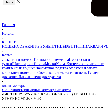
Главная
-
Каталог
-
КОШКИ
КОШКИ
СОБАКИ
ГРЫЗУНЫ
ПТИЦЫ
РЕПТИЛИИ
АКВАРИУ
-
Корма
Лежанки и домики
Товары для груминга
Переноски и
сумки
Шлейки, ошейники
Миски
Корма
Когтеточки и игровые
комплексы
Игрушки
Лакомства
Средства от пятен и запаха,
коррекция поведения
Средства для ухода и гигиены
Туалеты
для кошек
Наполнители для туалета
-
влажные корма
холистик
ветеринарные корма
сухие корма
-
BREEDERS WAY КОНС Д/СОБАК 750г (ТЕЛЯТИНА С
ЯГНЕНКОМ) Ж/Б 7620