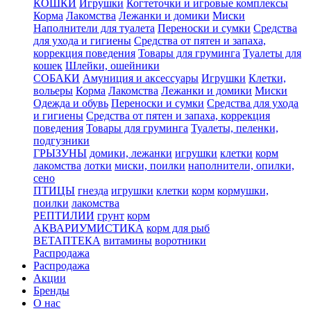
КОШКИ
Игрушки
Когтеточки и игровые комплексы
Корма
Лакомства
Лежанки и домики
Миски
Наполнители для туалета
Переноски и сумки
Средства
для ухода и гигиены
Средства от пятен и запаха,
коррекция поведения
Товары для груминга
Туалеты для
кошек
Шлейки, ошейники
СОБАКИ
Амуниция и аксессуары
Игрушки
Клетки,
вольеры
Корма
Лакомства
Лежанки и домики
Миски
Одежда и обувь
Переноски и сумки
Средства для ухода
и гигиены
Средства от пятен и запаха, коррекция
поведения
Товары для груминга
Туалеты, пеленки,
подгузники
ГРЫЗУНЫ
домики, лежанки
игрушки
клетки
корм
лакомства
лотки
миски, поилки
наполнители, опилки,
сено
ПТИЦЫ
гнезда
игрушки
клетки
корм
кормушки,
поилки
лакомства
РЕПТИЛИИ
грунт
корм
АКВАРИУМИСТИКА
корм для рыб
ВЕТАПТЕКА
витамины
воротники
Распродажа
Распродажа
Акции
Бренды
О нас