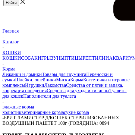
Главная
-
Каталог
-
КОШКИ
КОШКИ
СОБАКИ
ГРЫЗУНЫ
ПТИЦЫ
РЕПТИЛИИ
АКВАРИУ
-
Корма
Лежанки и домики
Товары для груминга
Переноски и
сумки
Шлейки, ошейники
Миски
Корма
Когтеточки и игровые
комплексы
Игрушки
Лакомства
Средства от пятен и запаха,
коррекция поведения
Средства для ухода и гигиены
Туалеты
для кошек
Наполнители для туалета
-
влажные корма
холистик
ветеринарные корма
сухие корма
-
БРИТ ЛАМИСТЕР Д/КОШЕК СТЕРИЛИЗОВАННЫХ
ВОЗДУШНЫЙ ПАШТЕТ 100г (ГОВЯДИНА) 0894