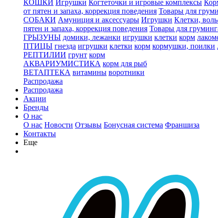
КОШКИ
Игрушки
Когтеточки и игровые комплексы
Кор
от пятен и запаха, коррекция поведения
Товары для грум
СОБАКИ
Амуниция и аксессуары
Игрушки
Клетки, вол
пятен и запаха, коррекция поведения
Товары для груминг
ГРЫЗУНЫ
домики, лежанки
игрушки
клетки
корм
лаком
ПТИЦЫ
гнезда
игрушки
клетки
корм
кормушки, поилки
РЕПТИЛИИ
грунт
корм
АКВАРИУМИСТИКА
корм для рыб
ВЕТАПТЕКА
витамины
воротники
Распродажа
Распродажа
Акции
Бренды
О нас
О нас
Новости
Отзывы
Бонусная система
Франшиза
Контакты
Еще