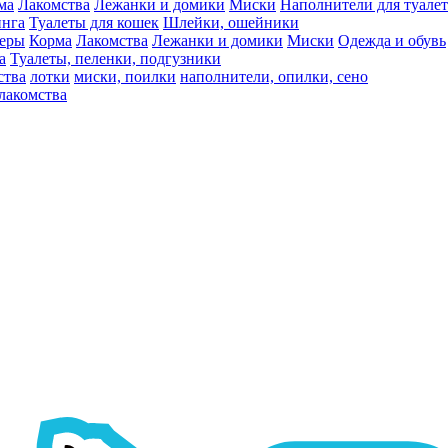
ма
Лакомства
Лежанки и домики
Миски
Наполнители для туалет
инга
Туалеты для кошек
Шлейки, ошейники
ьеры
Корма
Лакомства
Лежанки и домики
Миски
Одежда и обувь
а
Туалеты, пеленки, подгузники
ства
лотки
миски, поилки
наполнители, опилки, сено
лакомства