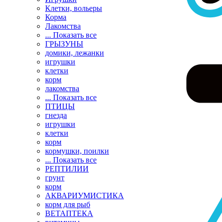
Клетки, вольеры
Корма
Лакомства
... Показать все
ГРЫЗУНЫ
домики, лежанки
игрушки
клетки
корм
лакомства
... Показать все
ПТИЦЫ
гнезда
игрушки
клетки
корм
кормушки, поилки
... Показать все
РЕПТИЛИИ
грунт
корм
АКВАРИУМИСТИКА
корм для рыб
ВЕТАПТЕКА