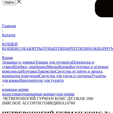
Главная
-
Каталог
-
КОШКИ
КОШКИ
СОБАКИ
ГРЫЗУНЫ
ПТИЦЫ
РЕПТИЛИИ
АКВАРИУ
-
Корма
Лежанки и домики
Товары для груминга
Переноски и
сумки
Шлейки, ошейники
Миски
Корма
Когтеточки и игровые
комплексы
Игрушки
Лакомства
Средства от пятен и запаха,
коррекция поведения
Средства для ухода и гигиены
Туалеты
для кошек
Наполнители для туалета
-
влажные корма
холистик
ветеринарные корма
сухие корма
-
ЧЕТВЕРОНОГИЙ ГУРМАН КОНС Д/СОБАК 100г
(МЯСНОЕ АССОРТИ ГОВЯДИНА) 0760