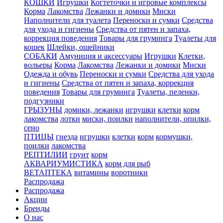
КОШКИ
Игрушки
Когтеточки и игровые комплексы
Корма
Лакомства
Лежанки и домики
Миски
Наполнители для туалета
Переноски и сумки
Средства
для ухода и гигиены
Средства от пятен и запаха,
коррекция поведения
Товары для груминга
Туалеты для
кошек
Шлейки, ошейники
СОБАКИ
Амуниция и аксессуары
Игрушки
Клетки,
вольеры
Корма
Лакомства
Лежанки и домики
Миски
Одежда и обувь
Переноски и сумки
Средства для ухода
и гигиены
Средства от пятен и запаха, коррекция
поведения
Товары для груминга
Туалеты, пеленки,
подгузники
ГРЫЗУНЫ
домики, лежанки
игрушки
клетки
корм
лакомства
лотки
миски, поилки
наполнители, опилки,
сено
ПТИЦЫ
гнезда
игрушки
клетки
корм
кормушки,
поилки
лакомства
РЕПТИЛИИ
грунт
корм
АКВАРИУМИСТИКА
корм для рыб
ВЕТАПТЕКА
витамины
воротники
Распродажа
Распродажа
Акции
Бренды
О нас