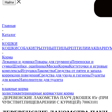
Главная
-
Каталог
-
КОШКИ
КОШКИ
СОБАКИ
ГРЫЗУНЫ
ПТИЦЫ
РЕПТИЛИИ
АКВАРИУ
-
Корма
Лежанки и домики
Товары для груминга
Переноски и
сумки
Шлейки, ошейники
Миски
Корма
Когтеточки и игровые
комплексы
Игрушки
Лакомства
Средства от пятен и запаха,
коррекция поведения
Средства для ухода и гигиены
Туалеты
для кошек
Наполнители для туалета
-
влажные корма
холистик
ветеринарные корма
сухие корма
-
ДЕРЕВЕНСКИЕ ЛАКОМСТВА ПАУЧ Д/КОШЕК 85г (ПРИ
ЧУВСТВИТ.ПИЩЕВАРЕНИИ С КУРИЦЕЙ) 70063101