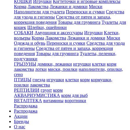
КОШКИ
Игрушки
Когтеточки и игровые комплексы
Корма
Лакомства
Лежанки и домики
Миски
Наполнители для туалета
Переноски и сумки
Средства
для ухода и гигиены
Средства от пятен и запаха,
коррекция поведения
Товары для груминга
Туалеты для
кошек
Шлейки, ошейники
СОБАКИ
Амуниция и аксессуары
Игрушки
Клетки,
вольеры
Корма
Лакомства
Лежанки и домики
Миски
Одежда и обувь
Переноски и сумки
Средства для ухода
и гигиены
Средства от пятен и запаха, коррекция
поведения
Товары для груминга
Туалеты, пеленки,
подгузники
ГРЫЗУНЫ
домики, лежанки
игрушки
клетки
корм
лакомства
лотки
миски, поилки
наполнители, опилки,
сено
ПТИЦЫ
гнезда
игрушки
клетки
корм
кормушки,
поилки
лакомства
РЕПТИЛИИ
грунт
корм
АКВАРИУМИСТИКА
корм для рыб
ВЕТАПТЕКА
витамины
воротники
Распродажа
Распродажа
Акции
Бренды
О нас