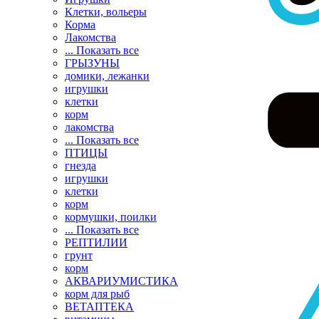
Клетки, вольеры
Корма
Лакомства
... Показать все
ГРЫЗУНЫ
домики, лежанки
игрушки
клетки
корм
лакомства
... Показать все
ПТИЦЫ
гнезда
игрушки
клетки
корм
кормушки, поилки
... Показать все
РЕПТИЛИИ
грунт
корм
АКВАРИУМИСТИКА
корм для рыб
ВЕТАПТЕКА