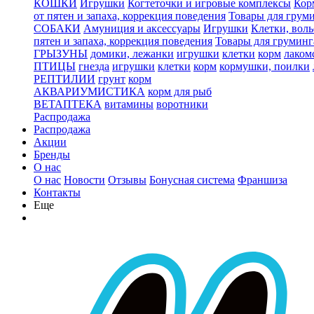
КОШКИ
Игрушки
Когтеточки и игровые комплексы
Кор
от пятен и запаха, коррекция поведения
Товары для грум
СОБАКИ
Амуниция и аксессуары
Игрушки
Клетки, вол
пятен и запаха, коррекция поведения
Товары для груминг
ГРЫЗУНЫ
домики, лежанки
игрушки
клетки
корм
лаком
ПТИЦЫ
гнезда
игрушки
клетки
корм
кормушки, поилки
РЕПТИЛИИ
грунт
корм
АКВАРИУМИСТИКА
корм для рыб
ВЕТАПТЕКА
витамины
воротники
Распродажа
Распродажа
Акции
Бренды
О нас
О нас
Новости
Отзывы
Бонусная система
Франшиза
Контакты
Еще