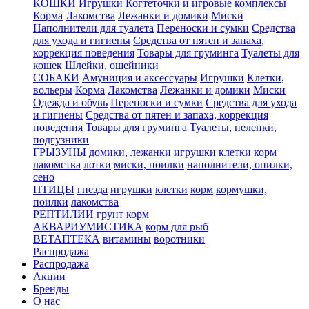
КОШКИ
Игрушки
Когтеточки и игровые комплексы
Корма
Лакомства
Лежанки и домики
Миски
Наполнители для туалета
Переноски и сумки
Средства
для ухода и гигиены
Средства от пятен и запаха,
коррекция поведения
Товары для груминга
Туалеты для
кошек
Шлейки, ошейники
СОБАКИ
Амуниция и аксессуары
Игрушки
Клетки,
вольеры
Корма
Лакомства
Лежанки и домики
Миски
Одежда и обувь
Переноски и сумки
Средства для ухода
и гигиены
Средства от пятен и запаха, коррекция
поведения
Товары для груминга
Туалеты, пеленки,
подгузники
ГРЫЗУНЫ
домики, лежанки
игрушки
клетки
корм
лакомства
лотки
миски, поилки
наполнители, опилки,
сено
ПТИЦЫ
гнезда
игрушки
клетки
корм
кормушки,
поилки
лакомства
РЕПТИЛИИ
грунт
корм
АКВАРИУМИСТИКА
корм для рыб
ВЕТАПТЕКА
витамины
воротники
Распродажа
Распродажа
Акции
Бренды
О нас