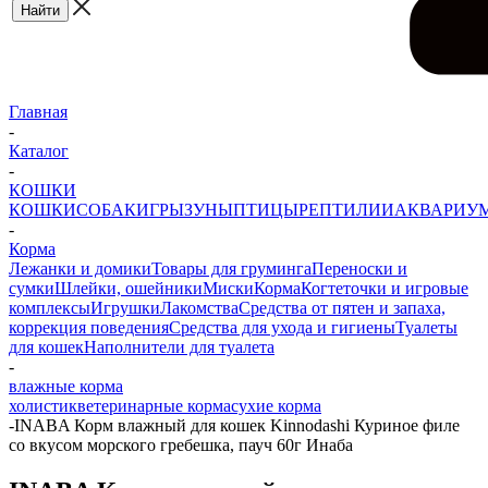
Главная
-
Каталог
-
КОШКИ
КОШКИ
СОБАКИ
ГРЫЗУНЫ
ПТИЦЫ
РЕПТИЛИИ
АКВАРИУ
-
Корма
Лежанки и домики
Товары для груминга
Переноски и
сумки
Шлейки, ошейники
Миски
Корма
Когтеточки и игровые
комплексы
Игрушки
Лакомства
Средства от пятен и запаха,
коррекция поведения
Средства для ухода и гигиены
Туалеты
для кошек
Наполнители для туалета
-
влажные корма
холистик
ветеринарные корма
сухие корма
-
INABA Корм влажный для кошек Kinnodashi Куриное филе
со вкусом морского гребешка, пауч 60г Инаба