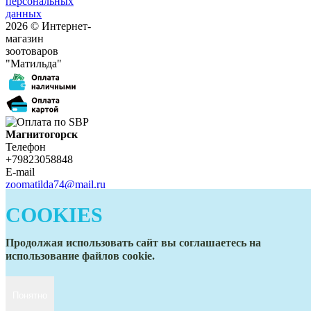
персональных
данных
2026 © Интернет-
магазин
зоотоваров
"Матильда"
Магнитогорск
Телефон
+79823058848
E-mail
zoomatilda74@mail.ru
Белорецк
COOKIES
Телефон
+79823058848
E-mail
Продолжая использовать сайт вы соглашаетесь на
zoomatilda74@mail.ru
использование файлов cookie.
Понятно