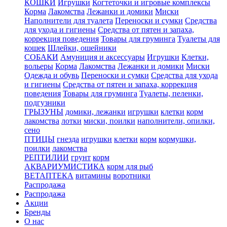
КОШКИ
Игрушки
Когтеточки и игровые комплексы
Корма
Лакомства
Лежанки и домики
Миски
Наполнители для туалета
Переноски и сумки
Средства
для ухода и гигиены
Средства от пятен и запаха,
коррекция поведения
Товары для груминга
Туалеты для
кошек
Шлейки, ошейники
СОБАКИ
Амуниция и аксессуары
Игрушки
Клетки,
вольеры
Корма
Лакомства
Лежанки и домики
Миски
Одежда и обувь
Переноски и сумки
Средства для ухода
и гигиены
Средства от пятен и запаха, коррекция
поведения
Товары для груминга
Туалеты, пеленки,
подгузники
ГРЫЗУНЫ
домики, лежанки
игрушки
клетки
корм
лакомства
лотки
миски, поилки
наполнители, опилки,
сено
ПТИЦЫ
гнезда
игрушки
клетки
корм
кормушки,
поилки
лакомства
РЕПТИЛИИ
грунт
корм
АКВАРИУМИСТИКА
корм для рыб
ВЕТАПТЕКА
витамины
воротники
Распродажа
Распродажа
Акции
Бренды
О нас