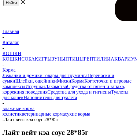
Главная
-
Каталог
-
КОШКИ
КОШКИ
СОБАКИ
ГРЫЗУНЫ
ПТИЦЫ
РЕПТИЛИИ
АКВАРИУ
-
Корма
Лежанки и домики
Товары для груминга
Переноски и
сумки
Шлейки, ошейники
Миски
Корма
Когтеточки и игровые
комплексы
Игрушки
Лакомства
Средства от пятен и запаха,
коррекция поведения
Средства для ухода и гигиены
Туалеты
для кошек
Наполнители для туалета
-
влажные корма
холистик
ветеринарные корма
сухие корма
-
Лайт вейт кэа соус 28*85г
Лайт вейт кэа соус 28*85г