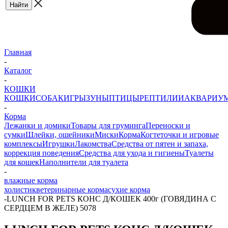
Главная
-
Каталог
-
КОШКИ
КОШКИ
СОБАКИ
ГРЫЗУНЫ
ПТИЦЫ
РЕПТИЛИИ
АКВАРИУ
-
Корма
Лежанки и домики
Товары для груминга
Переноски и
сумки
Шлейки, ошейники
Миски
Корма
Когтеточки и игровые
комплексы
Игрушки
Лакомства
Средства от пятен и запаха,
коррекция поведения
Средства для ухода и гигиены
Туалеты
для кошек
Наполнители для туалета
-
влажные корма
холистик
ветеринарные корма
сухие корма
-
LUNCH FOR PETS КОНС Д/КОШЕК 400г (ГОВЯДИНА С
СЕРДЦЕМ В ЖЕЛЕ) 5078