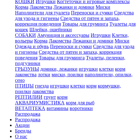
КОШКИ
Игрушки
Когтеточки и игровые комплексы
Корма
Лакомства
Лежанки и домики
Миски
Наполнители для туалета
Переноски и сумки
Средства
для ухода и гигиены
Средства от пятен и запаха,
коррекция поведения
Товары для груминга
Туалеты для
кошек
Шлейки, ошейники
СОБАКИ
Амуниция и аксессуары
Игрушки
Клетки,
вольеры
Корма
Лакомства
Лежанки и домики
Миски
Одежда и обувь
Переноски и сумки
Средства для ухода
и гигиены
Средства от пятен и запаха, коррекция
поведения
Товары для груминга
Туалеты, пеленки,
подгузники
ГРЫЗУНЫ
домики, лежанки
игрушки
клетки
корм
лакомства
лотки
миски, поилки
наполнители, опилки,
сено
ПТИЦЫ
гнезда
игрушки
клетки
корм
кормушки,
поилки
лакомства
РЕПТИЛИИ
грунт
корм
АКВАРИУМИСТИКА
корм для рыб
ВЕТАПТЕКА
витамины
воротники
Распродажа
Распродажа
Акции
Бренды
О нас