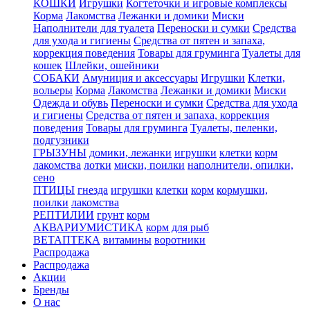
КОШКИ
Игрушки
Когтеточки и игровые комплексы
Корма
Лакомства
Лежанки и домики
Миски
Наполнители для туалета
Переноски и сумки
Средства
для ухода и гигиены
Средства от пятен и запаха,
коррекция поведения
Товары для груминга
Туалеты для
кошек
Шлейки, ошейники
СОБАКИ
Амуниция и аксессуары
Игрушки
Клетки,
вольеры
Корма
Лакомства
Лежанки и домики
Миски
Одежда и обувь
Переноски и сумки
Средства для ухода
и гигиены
Средства от пятен и запаха, коррекция
поведения
Товары для груминга
Туалеты, пеленки,
подгузники
ГРЫЗУНЫ
домики, лежанки
игрушки
клетки
корм
лакомства
лотки
миски, поилки
наполнители, опилки,
сено
ПТИЦЫ
гнезда
игрушки
клетки
корм
кормушки,
поилки
лакомства
РЕПТИЛИИ
грунт
корм
АКВАРИУМИСТИКА
корм для рыб
ВЕТАПТЕКА
витамины
воротники
Распродажа
Распродажа
Акции
Бренды
О нас