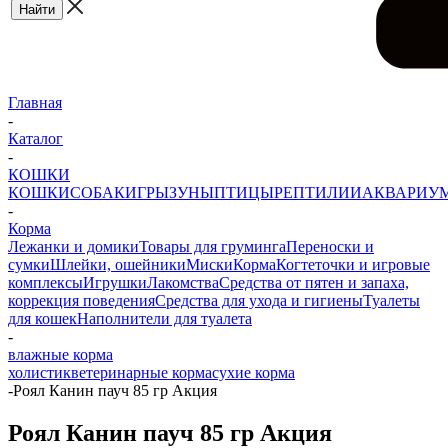
Главная
-
Каталог
-
КОШКИ
КОШКИ
СОБАКИ
ГРЫЗУНЫ
ПТИЦЫ
РЕПТИЛИИ
АКВАРИУ
-
Корма
Лежанки и домики
Товары для груминга
Переноски и
сумки
Шлейки, ошейники
Миски
Корма
Когтеточки и игровые
комплексы
Игрушки
Лакомства
Средства от пятен и запаха,
коррекция поведения
Средства для ухода и гигиены
Туалеты
для кошек
Наполнители для туалета
-
влажные корма
холистик
ветеринарные корма
сухие корма
-
Роял Канин пауч 85 гр Акция
Роял Канин пауч 85 гр Акция