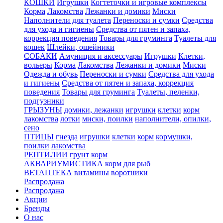
КОШКИ
Игрушки
Когтеточки и игровые комплексы
Корма
Лакомства
Лежанки и домики
Миски
Наполнители для туалета
Переноски и сумки
Средства
для ухода и гигиены
Средства от пятен и запаха,
коррекция поведения
Товары для груминга
Туалеты для
кошек
Шлейки, ошейники
СОБАКИ
Амуниция и аксессуары
Игрушки
Клетки,
вольеры
Корма
Лакомства
Лежанки и домики
Миски
Одежда и обувь
Переноски и сумки
Средства для ухода
и гигиены
Средства от пятен и запаха, коррекция
поведения
Товары для груминга
Туалеты, пеленки,
подгузники
ГРЫЗУНЫ
домики, лежанки
игрушки
клетки
корм
лакомства
лотки
миски, поилки
наполнители, опилки,
сено
ПТИЦЫ
гнезда
игрушки
клетки
корм
кормушки,
поилки
лакомства
РЕПТИЛИИ
грунт
корм
АКВАРИУМИСТИКА
корм для рыб
ВЕТАПТЕКА
витамины
воротники
Распродажа
Распродажа
Акции
Бренды
О нас