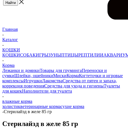
Главная
-
Каталог
-
КОШКИ
КОШКИ
СОБАКИ
ГРЫЗУНЫ
ПТИЦЫ
РЕПТИЛИИ
АКВАРИУ
-
Корма
Лежанки и домики
Товары для груминга
Переноски и
сумки
Шлейки, ошейники
Миски
Корма
Когтеточки и игровые
комплексы
Игрушки
Лакомства
Средства от пятен и запаха,
коррекция поведения
Средства для ухода и гигиены
Туалеты
для кошек
Наполнители для туалета
-
влажные корма
холистик
ветеринарные корма
сухие корма
-
Стерилайзд в желе 85 гр
Стерилайзд в желе 85 гр