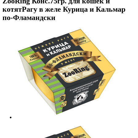
ZooRing Конс.75гр. для кошек и
котятРагу в желе Курица и Кальмар
по-Фламандски