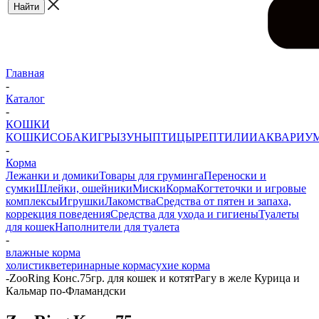
Главная
-
Каталог
-
КОШКИ
КОШКИ
СОБАКИ
ГРЫЗУНЫ
ПТИЦЫ
РЕПТИЛИИ
АКВАРИУ
-
Корма
Лежанки и домики
Товары для груминга
Переноски и
сумки
Шлейки, ошейники
Миски
Корма
Когтеточки и игровые
комплексы
Игрушки
Лакомства
Средства от пятен и запаха,
коррекция поведения
Средства для ухода и гигиены
Туалеты
для кошек
Наполнители для туалета
-
влажные корма
холистик
ветеринарные корма
сухие корма
-
ZooRing Конс.75гр. для кошек и котятРагу в желе Курица и
Кальмар по-Фламандски