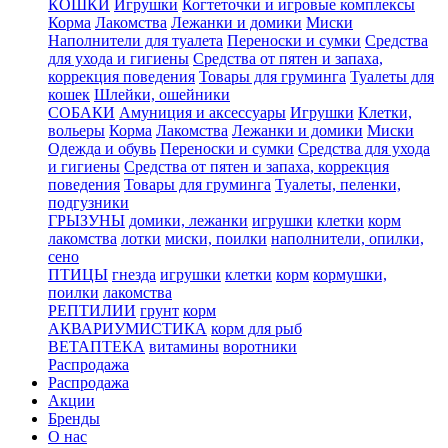
КОШКИ
Игрушки
Когтеточки и игровые комплексы
Корма
Лакомства
Лежанки и домики
Миски
Наполнители для туалета
Переноски и сумки
Средства
для ухода и гигиены
Средства от пятен и запаха,
коррекция поведения
Товары для груминга
Туалеты для
кошек
Шлейки, ошейники
СОБАКИ
Амуниция и аксессуары
Игрушки
Клетки,
вольеры
Корма
Лакомства
Лежанки и домики
Миски
Одежда и обувь
Переноски и сумки
Средства для ухода
и гигиены
Средства от пятен и запаха, коррекция
поведения
Товары для груминга
Туалеты, пеленки,
подгузники
ГРЫЗУНЫ
домики, лежанки
игрушки
клетки
корм
лакомства
лотки
миски, поилки
наполнители, опилки,
сено
ПТИЦЫ
гнезда
игрушки
клетки
корм
кормушки,
поилки
лакомства
РЕПТИЛИИ
грунт
корм
АКВАРИУМИСТИКА
корм для рыб
ВЕТАПТЕКА
витамины
воротники
Распродажа
Распродажа
Акции
Бренды
О нас